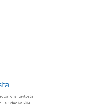
sta
auton ensi täytöstä
lisuuden kaikille