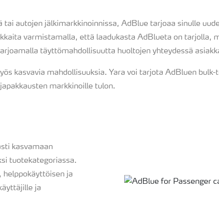
ä tai autojen jälkimarkkinoinnissa, AdBlue tarjoaa sinulle uud
kkaita varmistamalla, että laadukasta AdBlueta on tarjolla, 
 tarjoamalla täyttömahdollisuutta huoltojen yhteydessä asiakk
yös kasvavia mahdollisuuksia. Yara voi tarjota AdBluen bulk-
ajapakkausten markkinoille tulon.
asti kasvamaan
ksi tuotekategoriassa.
, helppokäyttöisen ja
yttäjille ja