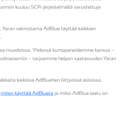
koimiin kuuluu SCR-järjestelmällä varustettuja
. Yaran valmistama AdBlue täyttää kaikkien
.
sissa muodoissa. Yhdessä kumppaneidemme kanssa –
a huoltoasemiin – tarjoamme helpon saatavuuden Yaran
akkaita kaikissa AdBluehen liittyvissä asioissa.
;
miten käyttää AdBlueta
ja miksi AdBlue laatu on