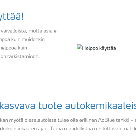
ttää!
vaivalloista, mutta asia ei
lppoa kuin muidenkin
helppoa kuin
son tarkistaminen.
asvava tuote autokemikaalei
kan myötä dieselautoissa tulee olla erillinen AdBlue tankki – 
n koko elinkaaren ajan. Tämä mahdollistaa merkittävän mahdol