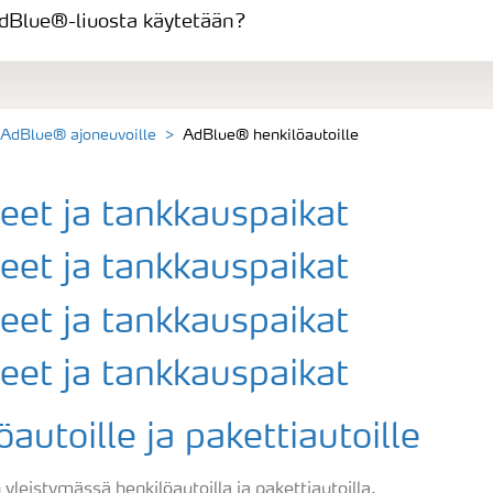
dBlue®-liuosta käytetään?
AdBlue® ajoneuvoille
AdBlue® henkilöautoille
utoille ja pakettiautoille
yleistymässä henkilöautoilla ja pakettiautoilla.