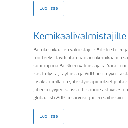
Lue lisää
Kemikaalivalmistajille
Autokemikaalien valmistajille AdBlue tulee j
tuotteeksi täydentämään autokemikaalien v
suurimpana AdBluen valmistajana Yaralla on
käsittelystä, täytöistä ja AdBluen myymise
Lisäksi meillä on yhteistyösopimukset johtavi
jälleenmyyjien kanssa. Etsimme aktiivisesti
globaalisti AdBlue-arvoketjun eri vaiheisiin.
Lue lisää