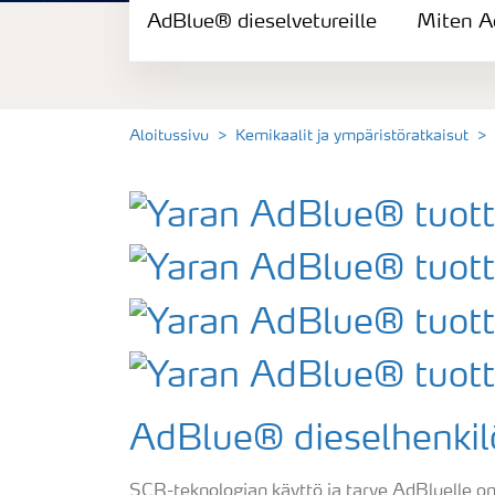
AdBlue® dieselvetureille
AdBlue® moottorityökoneille
Miten A
AdBlue® henkilöautoille
Aloitussivu
Kemikaalit ja ympäristöratkaisut
AdBlue® dieselvetureille
Miten AdBlue®-liuosta käytetään?
AdBlue® dieselhenkilöa
SCR-teknologian käyttö ja tarve AdBluelle on 