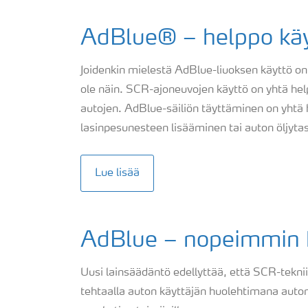
AdBlue® – helppo käy
Joidenkin mielestä AdBlue-liuoksen käyttö on 
ole näin. SCR-ajoneuvojen käyttö on yhtä he
autojen. AdBlue-säiliön täyttäminen on yhtä 
lasinpesunesteen lisääminen tai auton öljyta
Lue lisää
AdBlue – nopeimmin k
Uusi lainsäädäntö edellyttää, että SCR-teknii
tehtaalla auton käyttäjän huolehtimana auto