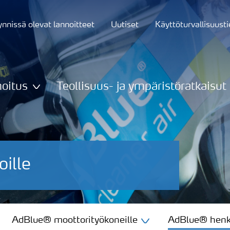
nnissä olevat lannoitteet
Uutiset
Käyttöturvallisuust
oitus
Teollisuus- ja ympäristöratkaisut
ille
AdBlue® moottorityökoneille
AdBlue® henki