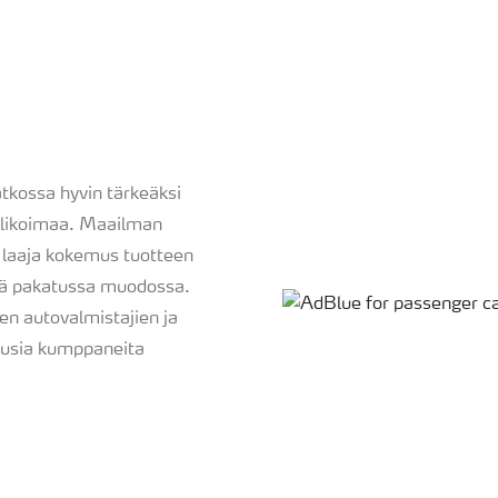
atkossa hyvin tärkeäksi
alikoimaa. Maailman
 laaja kokemus tuotteen
stä pakatussa muodossa.
en autovalmistajien ja
 uusia kumppaneita