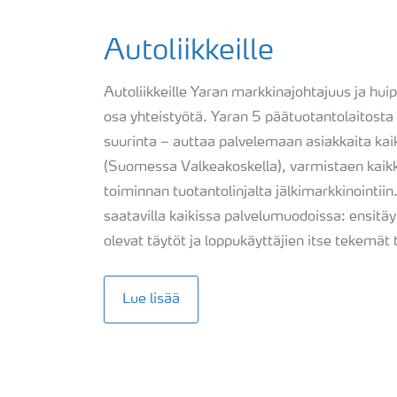
Autoliikkeille
Autoliikkeille Yaran markkinajohtajuus ja h
osa yhteistyötä. Yaran 5 päätuotantolaitosta
suurinta – auttaa palvelemaan asiakkaita ka
(Suomessa Valkeakoskella), varmistaen kaikk
toiminnan tuotantolinjalta jälkimarkkinointii
saatavilla kaikissa palvelumuodoissa: ensitä
olevat täytöt ja loppukäyttäjien itse tekemät 
Lue lisää