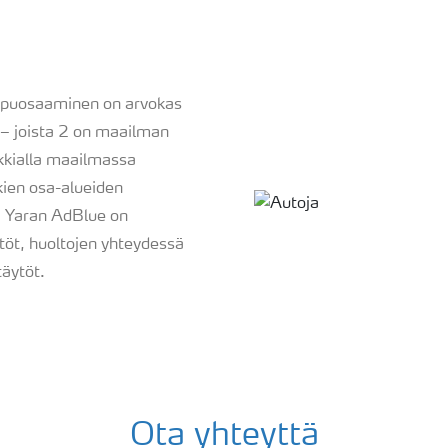
uippuosaaminen on arvokas
 – joista 2 on maailman
ikkialla maailmassa
ien osa-alueiden
n. Yaran AdBlue on
ytöt, huoltojen yhteydessä
täytöt.
Ota yhteyttä