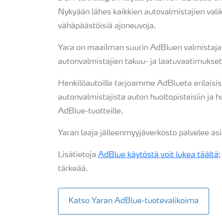
Nykyään lähes kaikkien autovalmistajien vali
vähäpäästöisiä ajoneuvoja.
Yara on maailman suurin AdBluen valmistaja
autonvalmistajien takuu- ja laatuvaatimukset
Henkilöautoille tarjoamme AdBlueta erilai
autonvalmistajista auton huoltopisteisiin j
AdBlue-tuotteille.
Yaran laaja jälleenmyyjäverkosto palvelee asi
Lisätietoja
AdBlue käytöstä voit lukea täältä
tärkeää.
Katso Yaran AdBlue-tuotevalikoima