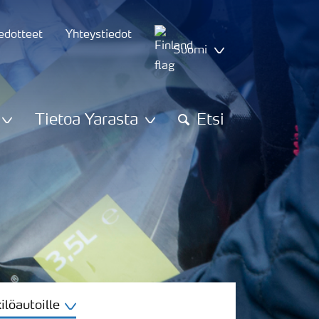
iedotteet
Yhteystiedot
Suomi
Tietoa Yarasta
Etsi
löautoille