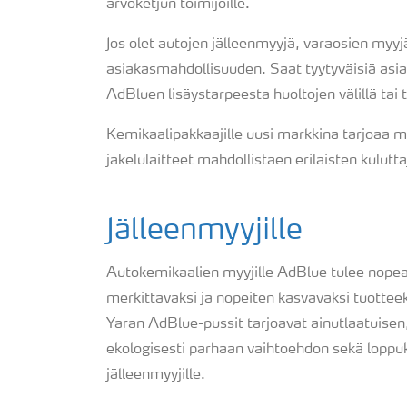
arvoketjun toimijoille.
Jos olet autojen jälleenmyyjä, varaosien myyj
asiakasmahdollisuuden. Saat tyytyväisiä asia
AdBluen lisäystarpeesta huoltojen välillä tai
Kemikaalipakkaajille uusi markkina tarjoaa m
jakelulaitteet mahdollistaen erilaisten kulutt
Jälleenmyyjille
Autokemikaalien myyjille AdBlue tulee nope
merkittäväksi ja nopeiten kasvavaksi tuottee
Yaran AdBlue-pussit tarjoavat ainutlaatuisen
ekologisesti parhaan vaihtoehdon sekä loppukä
jälleenmyyjille.