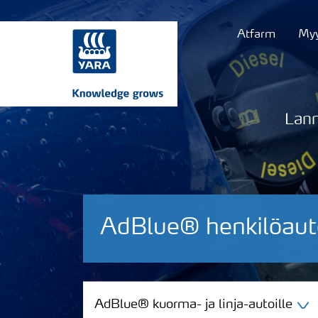
Atfarm
Myy
Lann
AdBlue® henkilöauto
AdBlue® kuorma- ja linja-autoille
AdBlue® kuorma- ja linja-autoille