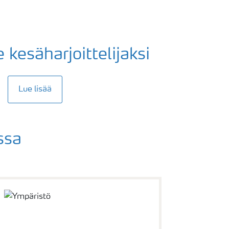
 kesäharjoittelijaksi
Lue lisää
ssa