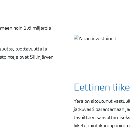
meen noin 1,6 miljardia
suutta, tuottavuutta ja
tointeja ovat Siilinjärven
Eettinen liik
Yara on sitoutunut vastuul
jatkuvasti parantamaan 
tavoitteen saavuttamiseks
liiketoimintakumppanimme 