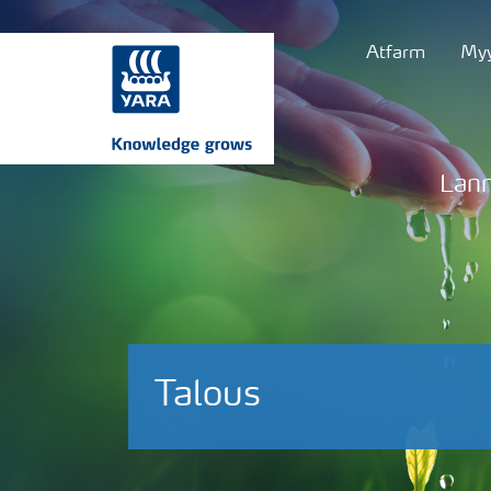
Atfarm
Myy
Lann
Talous