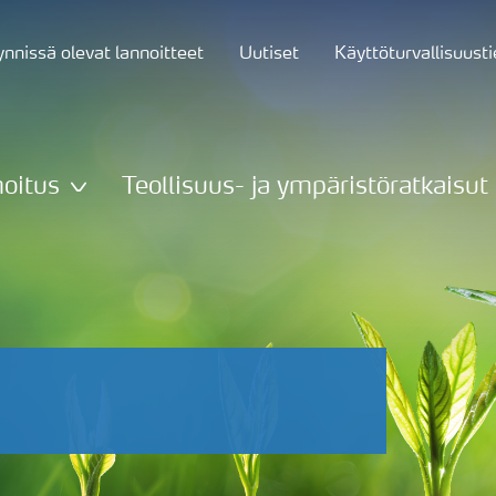
nnissä olevat lannoitteet
Uutiset
Käyttöturvallisuust
oitus
Teollisuus- ja ympäristöratkaisut