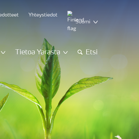
iedotteet
Yhteystiedot
Suomi
Tietoa Yarasta
Etsi