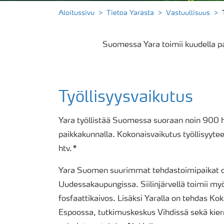
Aloitussivu
Tietoa Yarasta
Vastuullisuus
Suomessa Yara toimii kuudella pai
Työllisyysvaikutus
Yara työllistää Suomessa suoraan noin 900 h
paikkakunnalla. Kokonaisvaikutus työllisyytee
htv.*
Yara Suomen suurimmat tehdastoimipaikat ova
Uudessakaupungissa. Siilinjärvellä toimii m
fosfaattikaivos. Lisäksi Yaralla on tehdas Ko
Espoossa, tutkimuskeskus Vihdissä sekä kierr