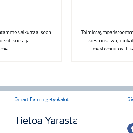
mintamme vaikuttaa isoon
Toimintaympäristöömme 
urvallisuus- ja
väestönkasvu, ruokat
mme.
ilmastomuutos. Lu
Smart Farming -työkalut
Si
Tietoa Yarasta
fa