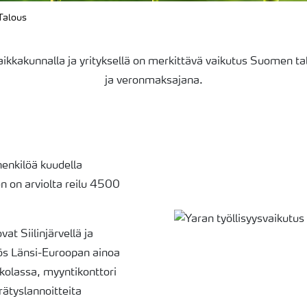
Talous
kkakunnalla ja yrityksellä on merkittävä vaikutus Suomen tal
ja veronmaksajana.
enkilöä kuudella
n on arviolta reilu 4500
t Siilinjärvellä ja
yös Länsi-Euroopan ainoa
kkolassa, myyntikonttori
ätyslannoitteita