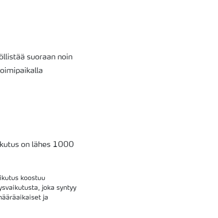
yöllistää suoraan noin
toimipaikalla
aikutus on lähes 1000
ikutus koostuu
ysvaikutusta, joka syntyy
määräaikaiset ja