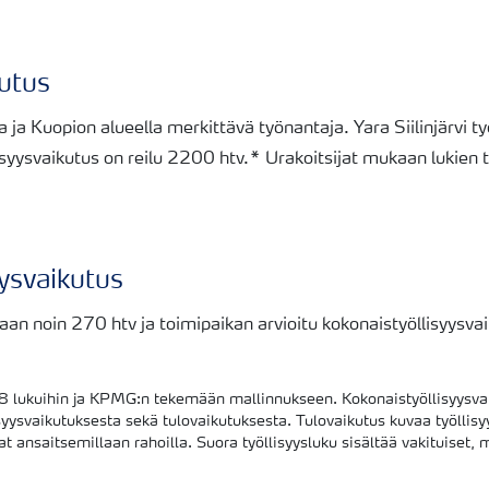
kutus
a ja Kuopion alueella merkittävä työnantaja. Yara Siilinjärvi t
isyysvaikutus on reilu 2200 htv.* Urakoitsijat mukaan lukien 
ysvaikutus
an noin 270 htv ja toimipaikan arvioitu kokonaistyöllisyysv
8 lukuihin ja KPMG:n tekemään mallinnukseen. Kokonaistyöllisyysva
lisyysvaikutuksesta sekä tulovaikutuksesta. Tulovaikutus kuvaa työllisy
vat ansaitsemillaan rahoilla. Suora työllisyysluku sisältää vakituiset, 