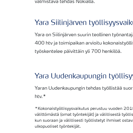
valmistava tehdas Nokialla.
Yara Siilinjärven työllisyysvai
Yara on Siilinjärven suurin teollinen työnantaj
400 htv ja toimipaikan arvioitu kokonaistyöll
työskentelee päivittäin yli 700 henkilöä.
Yara Uudenkaupungin työllisy
Yaran Uudenkaupungin tehdas työllistää suora
htv.*
*Kokonaistyöllisyysvaikutus perustuu vuoden 201
välittömästä (omat työntekijät) ja välillisestä työl
kun suoraan ja välillisesti työllistetyt ihmiset osta
ulkopuoliset työntekijät.