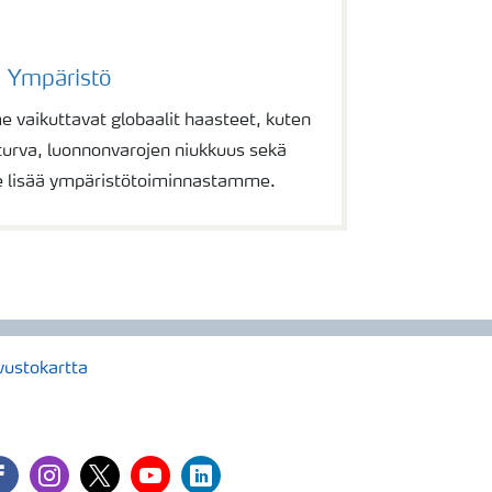
Ympäristö
vaikuttavat globaalit haasteet, kuten
urva, luonnonvarojen niukkuus sekä
e lisää ympäristötoiminnastamme.
vustokartta
cebook
instagram
twitter
youtube
linkedin