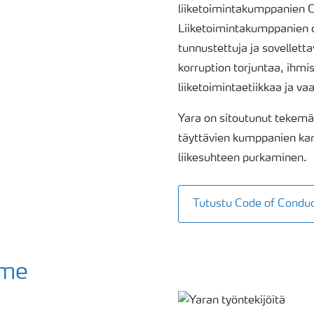
liiketoimintakumppanien C
Liiketoimintakumppanien o
tunnustettuja ja sovellett
korruption torjuntaa, ihmis
liiketoimintaetiikkaa ja v
Yara on sitoutunut tekemä
täyttävien kumppanien kans
liikesuhteen purkaminen.
Tutustu Code of Cond
mme