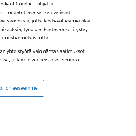
ode of Conduct -ohjetta.
n noudatettava kansainvälisesti
avia säädöksiä, jotka koskevat esimerkiksi
oikeuksia, työoloja, kestävää kehitystä,
aatimustenmukaisuutta.
än yhteistyötä vain nämä vaatimukset
sa, ja laiminlyönneistä voi seurata
uct -ohjeeseemme