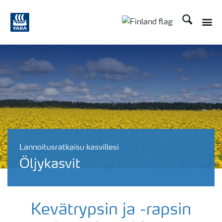
Etsi
Toggle
Toggle country langu
Lannoitusratkaisu kasvillesi
Öljykasvit
Kevätrypsin ja -rapsin