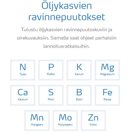
Öljykasvien
ravinnepuutokset
Tutustu öljykasvien ravinnepuutoskuviin ja
oirekuvauksiin. Samalla saat ohjeet parhaisiin
lannoitusratkaisuihin.
N
P
K
Mg
Typpi
Fosfori
Kalium
Magnesium
Ca
S
B
Fe
Kalsium
Rikki
Boori
Rauta
Mn
Mo
Zn
Mangaani
Molybdeeni
Sinkki