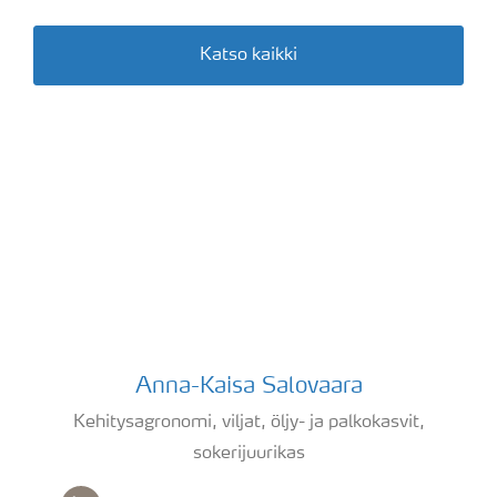
Katso kaikki
Yhteystiedot
Anna-Kaisa Salovaara
Anna-Kaisa Salovaara
Kehitysagronomi, viljat, öljy- ja palkokasvit,
sokerijuurikas