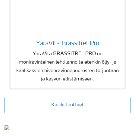
YaraVita Brassitrel Pro
YaraVita Brassitrel Pro
YaraVita BRASSITREL PRO on
moniravinteinen lehtilannoite etenkin öljy- ja
kaalikasvien hivenravinnepuutosten torjuntaan
ja kasvun edistämiseen.
Kaikki tuotteet