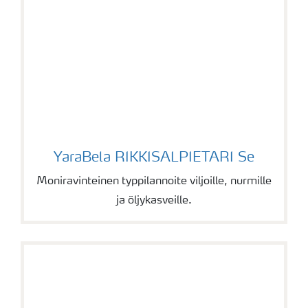
YaraBela RIKKISALPIETARI Se
YaraBela RIKKISALPIETARI Se
Moniravinteinen typpilannoite viljoille, nurmille
ja öljykasveille.