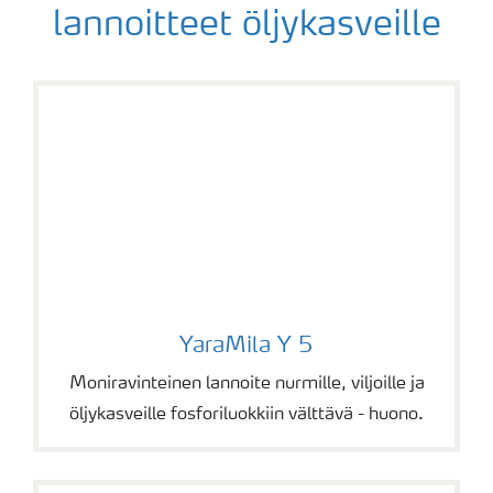
lannoitteet öljykasveille
YaraMila Y 5
YaraMila Y 5
Moniravinteinen lannoite nurmille, viljoille ja
öljykasveille fosforiluokkiin välttävä - huono.