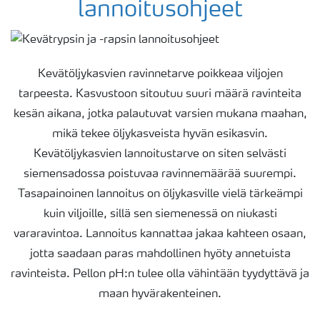
lannoitusohjeet
Kevätöljykasvien ravinnetarve poikkeaa viljojen
tarpeesta. Kasvustoon sitoutuu suuri määrä ravinteita
kesän aikana, jotka palautuvat varsien mukana maahan,
mikä tekee öljykasveista hyvän esikasvin.
Kevätöljykasvien lannoitustarve on siten selvästi
siemensadossa poistuvaa ravinnemäärää suurempi.
Tasapainoinen lannoitus on öljykasville vielä tärkeämpi
kuin viljoille, sillä sen siemenessä on niukasti
vararavintoa. Lannoitus kannattaa jakaa kahteen osaan,
jotta saadaan paras mahdollinen hyöty annetuista
ravinteista. Pellon pH:n tulee olla vähintään tyydyttävä ja
maan hyvärakenteinen.