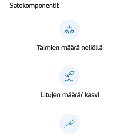
Satokomponentit
Taimien määrä neliöllä
Litujen määrä/ kasvi