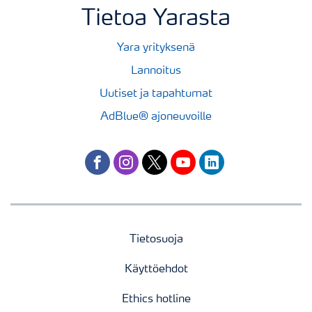
Tietoa Yarasta
Yara yrityksenä
Lannoitus
Uutiset ja tapahtumat
AdBlue® ajoneuvoille
facebook
instagram
twitter
youtube
linkedin
Tietosuoja
Käyttöehdot
Ethics hotline