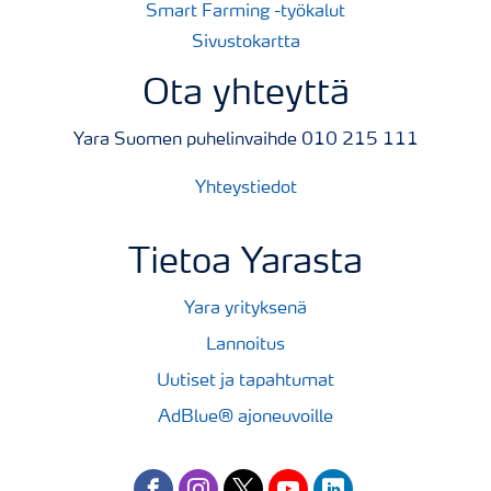
Smart Farming -työkalut
Sivustokartta
Ota yhteyttä
Yara Suomen puhelinvaihde 010 215 111
Yhteystiedot
Tietoa Yarasta
Yara yrityksenä
Lannoitus
Uutiset ja tapahtumat
AdBlue® ajoneuvoille
facebook
instagram
twitter
youtube
linkedin