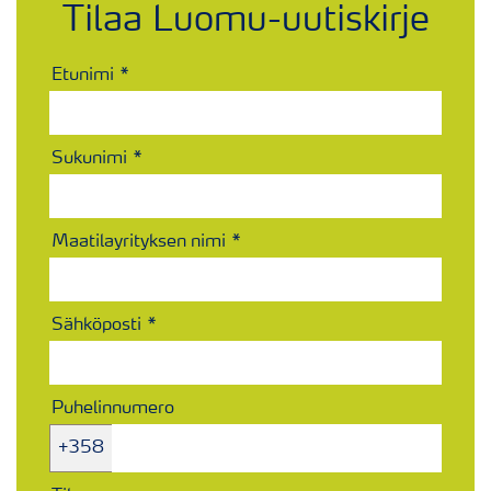
Tilaa Luomu-uutiskirje
Etunimi
Sukunimi
Maatilayrityksen nimi
Sähköposti
Puhelinnumero
+358