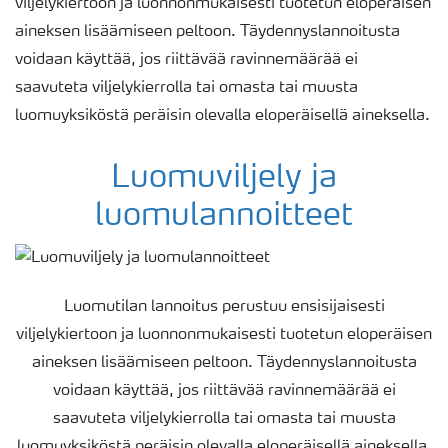
viljelykiertoon ja luonnonmukaisesti tuotetun eloperäisen
aineksen lisäämiseen peltoon. Täydennyslannoitusta
voidaan käyttää, jos riittävää ravinnemäärää ei
saavuteta viljelykierrolla tai omasta tai muusta
luomuyksiköstä peräisin olevalla eloperäisellä aineksella.
Luomuviljely ja
luomulannoitteet
Luomutilan lannoitus perustuu ensisijaisesti
viljelykiertoon ja luonnonmukaisesti tuotetun eloperäisen
aineksen lisäämiseen peltoon. Täydennyslannoitusta
voidaan käyttää, jos riittävää ravinnemäärää ei
saavuteta viljelykierrolla tai omasta tai muusta
luomuyksiköstä peräisin olevalla eloperäisellä aineksella.