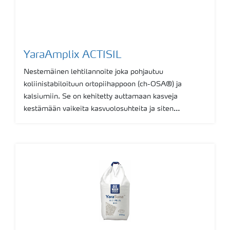
YaraAmplix ACTISIL
Nestemäinen lehtilannoite joka pohjautuu
koliinistabiloituun ortopiihappoon (ch-OSA®) ja
kalsiumiin. Se on kehitetty auttamaan kasveja
kestämään vaikeita kasvuolosuhteita ja siten
parantamaan sadon laatua ja määrää.