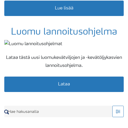
Lue lisää
Luomu lannoitusohjelma
Lataa tästä uusi luomukevätviljojen ja -kevätöljykasvien
lannoitusohjelma.
Lataa