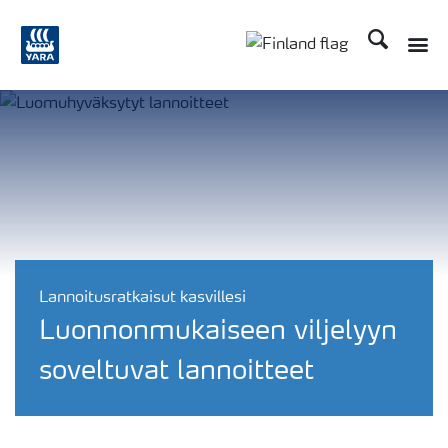
Etsi
Toggle
Toggle country langu
Lannoitusratkaisut kasvillesi
Luonnonmukaiseen viljelyyn
soveltuvat lannoitteet