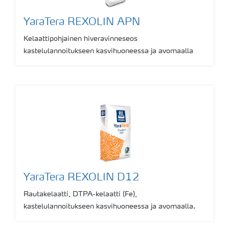
YaraTera REXOLIN APN
Kelaattipohjainen hiveravinneseos
kastelulannoitukseen kasvihuoneessa ja avomaalla
YaraTera REXOLIN D12
Rautakelaatti, DTPA-kelaatti (Fe),
kastelulannoitukseen kasvihuoneessa ja avomaalla.