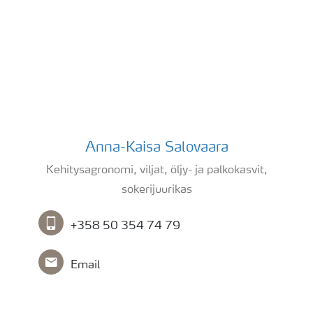
Yhteystiedot
Anna-Kaisa Salovaara
Anna-Kaisa Salovaara
Kehitysagronomi, viljat, öljy- ja palkokasvit,
sokerijuurikas
+358 50 354 74 79
Email