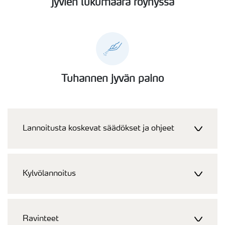
Jyvien lukumäärä röyhyssä
Tuhannen jyvän paino
Lannoitusta koskevat säädökset ja ohjeet
Kylvölannoitus
Ravinteet