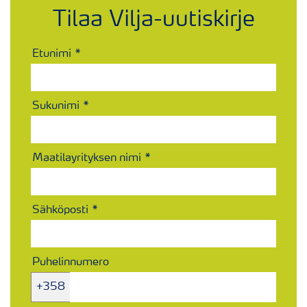
Tilaa Vilja-uutiskirje
Etunimi
Sukunimi
Maatilayrityksen nimi
Sähköposti
Puhelinnumero
+358