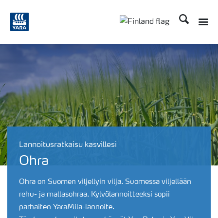
Etsi
Toggle
Toggle country langu
Lannoitusratkaisu kasvillesi
Ohra
Ohra on Suomen viljellyin vilja. Suomessa viljellään
rehu- ja mallasohraa. Kylvölannoitteeksi sopii
parhaiten YaraMila-lannoite.