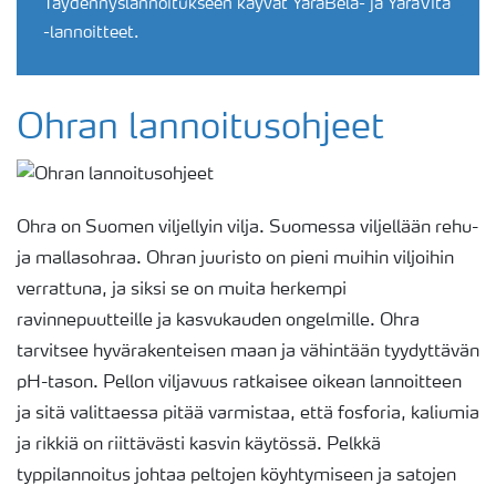
Täydennyslannoitukseen käyvät YaraBela- ja YaraVita
-lannoitteet.
Ohran lannoitusohjeet
Ohra on Suomen viljellyin vilja. Suomessa viljellään rehu-
ja mallasohraa. Ohran juuristo on pieni muihin viljoihin
verrattuna, ja siksi se on muita herkempi
ravinnepuutteille ja kasvukauden ongelmille. Ohra
tarvitsee hyvärakenteisen maan ja vähintään tyydyttävän
pH-tason. Pellon viljavuus ratkaisee oikean lannoitteen
ja sitä valittaessa pitää varmistaa, että fosforia, kaliumia
ja rikkiä on riittävästi kasvin käytössä. Pelkkä
typpilannoitus johtaa peltojen köyhtymiseen ja satojen