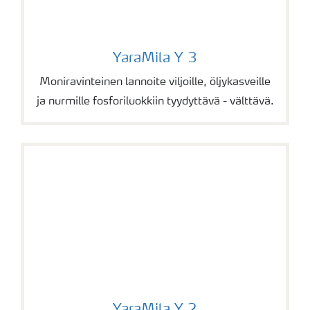
YaraMila Y 3
YaraMila Y 3
Moniravinteinen lannoite viljoille, öljykasveille
ja nurmille fosforiluokkiin tyydyttävä - välttävä.
YaraMila Y 2