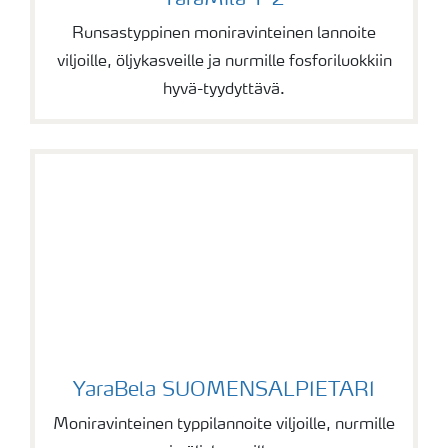
YaraMila Y 2
Runsastyppinen moniravinteinen lannoite
viljoille, öljykasveille ja nurmille fosforiluokkiin
hyvä-tyydyttävä.
YaraBela SUOMENSALPIETARI
YaraBela SUOMENSALPIETARI
Moniravinteinen typpilannoite viljoille, nurmille