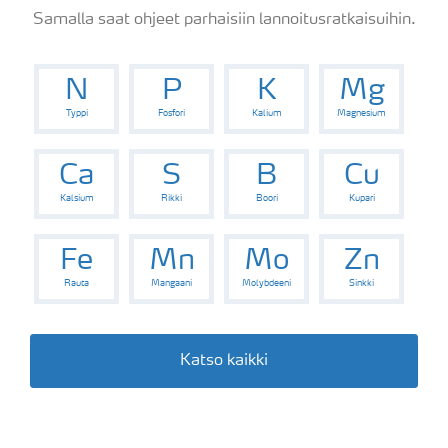
Samalla saat ohjeet parhaisiin lannoitusratkaisuihin.
N
P
K
Mg
Typpi
Fosfori
Kalium
Magnesium
Ca
S
B
Cu
Kalsium
Rikki
Boori
Kupari
Fe
Mn
Mo
Zn
Rauta
Mangaani
Molybdeeni
Sinkki
Katso kaikki