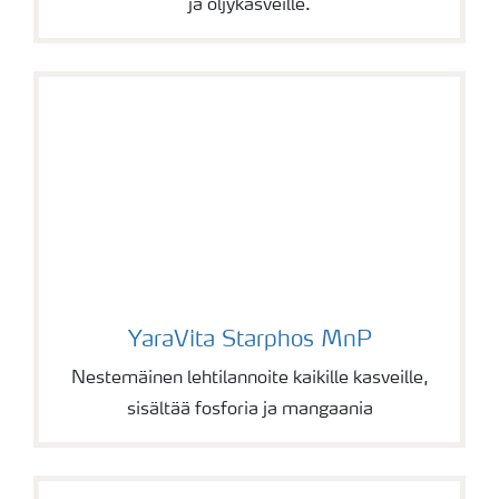
ja öljykasveille.
YaraVita Starphos MnP
YaraVita Starphos MnP
Nestemäinen lehtilannoite kaikille kasveille,
sisältää fosforia ja mangaania