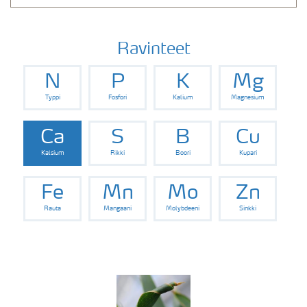
Ravinteet
N
P
K
Mg
Typpi
Fosfori
Kalium
Magnesium
Ca
S
B
Cu
Kalsium
Rikki
Boori
Kupari
Fe
Mn
Mo
Zn
Rauta
Mangaani
Molybdeeni
Sinkki