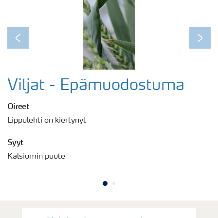
Previous
Next
Viljat - Epämuodostuma
Oireet
Lippulehti on kiertynyt
Syyt
Kalsiumin puute