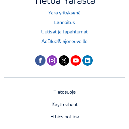
Tietoa Yarasta
Yara yrityksenä
Lannoitus
Uutiset ja tapahtumat
AdBlue® ajoneuvoille
facebook
instagram
twitter
youtube
linkedin
Tietosuoja
Käyttöehdot
Ethics hotline