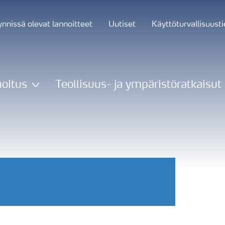
nnissä olevat lannoitteet
Uutiset
Käyttöturvallisuust
oitus
Teollisuus- ja ympäristöratkaisut