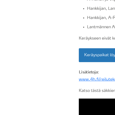
Hankkijan, Lan
Hankkijan, A-R
Lantmännen Ag
Keräykseen eivät ke
Keräyspaikat löy
Lisätietoja:
www.4h.fi/reilutek
Katso tästä säkkie