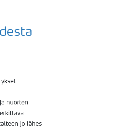
odesta
tykset
ja nuorten
erkittävä
alteen jo lähes