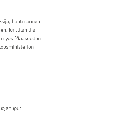
kija, Lantmännen
, Junttilan tila,
ssa myös Maaseudun
lousministeriön
suojahuput.