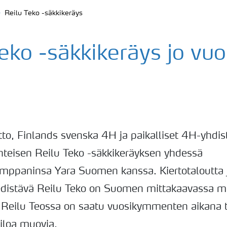
Reilu Teko -säkkikeräys
eko -säkkikeräys jo vu
to, Finlands svenska 4H ja paikalliset 4H-yhdis
inteisen Reilu Teko -säkkikeräyksen yhdessä
mppaninsa Yara Suomen kanssa. Kiertotaloutta 
 edistävä Reilu Teko on Suomen mittakaavassa m
 Reilu Teossa on saatu vuosikymmenten aikana t
iloa muovia.