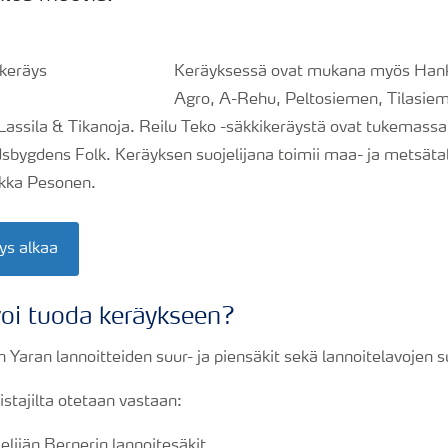
Keräyksessä ovat mukana myös Hank
Agro, A-Rehu, Peltosiemen, Tilasiemen
ja Lassila & Tikanoja. Reilu Teko -säkkikeräystä ovat tukema
dsbygdens Folk. Keräyksen suojelijana toimii maa- ja metsäta
ekka Pesonen.
ys alkaa
voi tuoda keräykseen?
Yaran lannoitteiden suur- ja piensäkit sekä lannoitelavojen 
istajilta otetaan vastaan:
jelijän Bernerin
lannoitesäkit