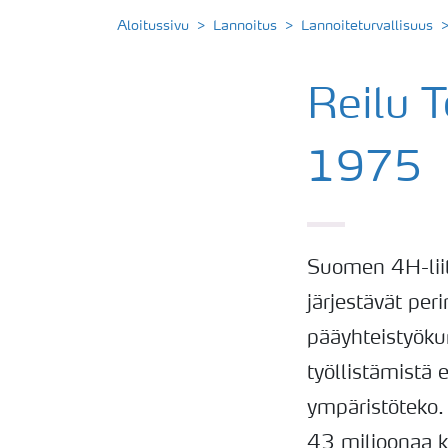
Aloitussivu
Lannoitus
Lannoiteturvallisuus
Reilu T
1975
Suomen 4H-liit
järjestävät per
pääyhteistyöku
työllistämistä
ympäristöteko.
43 miljoonaa k