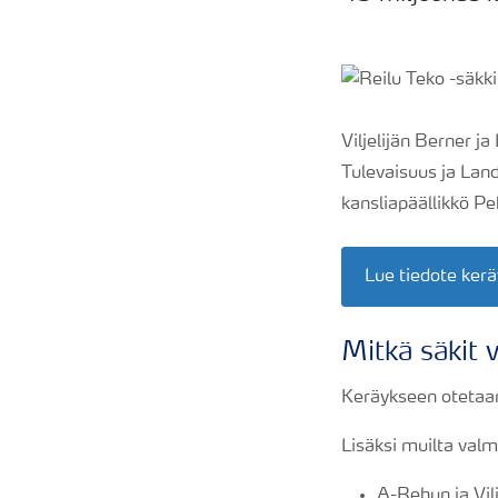
Viljelijän Berner 
Tulevaisuus ja Lan
kansliapäällikkö P
Lue tiedote kerä
Mitkä säkit 
Keräykseen otetaan 
Lisäksi muilta valm
A-Rehun ja
Vil