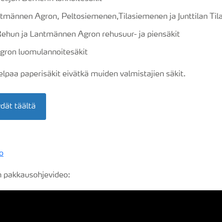
tmännen Agron, Peltosiemenen,Tilasiemenen ja Junttilan Til
ehun ja Lantmännen Agron rehusuur- ja piensäkit
ron luomulannoitesäkit
lpaa paperisäkit eivätkä muiden valmistajien säkit.
dät täältä
o
n pakkausohjevideo: