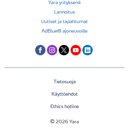
Yara yrityksenä
Lannoitus
Uutiset ja tapahtumat
AdBlue® ajoneuvoille
facebook
instagram
twitter
youtube
linkedin
Tietosuoja
Käyttöehdot
Ethics hotline
2026 Yara