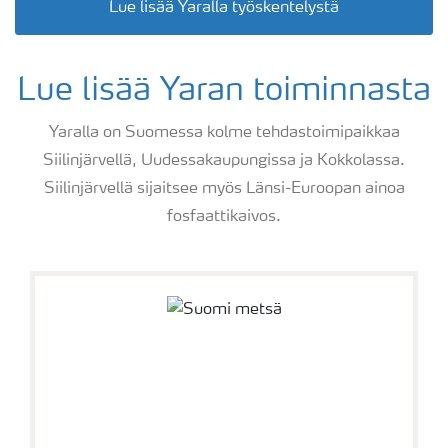
Lue lisää Yaralla työskentelystä
Lue lisää Yaran toiminnasta
Yaralla on Suomessa kolme tehdastoimipaikkaa
Siilinjärvellä, Uudessakaupungissa ja Kokkolassa.
Siilinjärvellä sijaitsee myös Länsi-Euroopan ainoa
fosfaattikaivos.
Salaattia