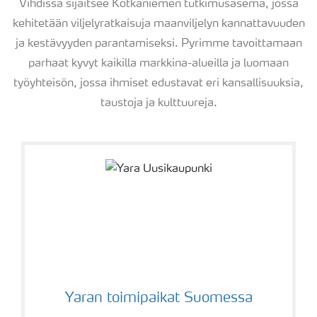
Vihdissä sijaitsee Kotkaniemen tutkimusasema, jossa
kehitetään viljelyratkaisuja maanviljelyn kannattavuuden
ja kestävyyden parantamiseksi. Pyrimme tavoittamaan
parhaat kyvyt kaikilla markkina-alueilla ja luomaan
työyhteisön, jossa ihmiset edustavat eri kansallisuuksia,
taustoja ja kulttuureja.
Yara lyhyesti
Yaran toimipaikat Suomessa