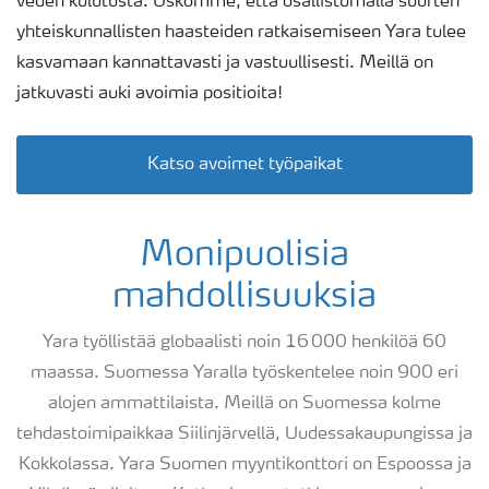
veden kulutusta. Uskomme, että osallistumalla suurten
yhteiskunnallisten haasteiden ratkaisemiseen Yara tulee
kasvamaan kannattavasti ja vastuullisesti.​ Meillä on
jatkuvasti auki avoimia positioita!
Katso avoimet työpaikat
Monipuolisia
mahdollisuuksia
Yara työllistää globaalisti noin 16 000 henkilöä 60
maassa. Suomessa Yaralla työskentelee noin 900 eri
alojen ammattilaista. Meillä on Suomessa kolme
tehdastoimipaikkaa Siilinjärvellä, Uudessakaupungissa ja
Kokkolassa. Yara Suomen myyntikonttori on Espoossa ja