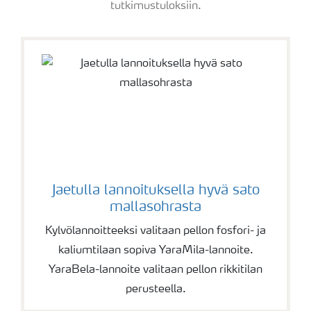
tutkimustuloksiin.
Jaetulla lannoituksella hyvä sato
mallasohrasta
Kylvölannoitteeksi valitaan pellon fosfori- ja
kaliumtilaan sopiva YaraMila-lannoite.
YaraBela-lannoite valitaan pellon rikkitilan
perusteella.