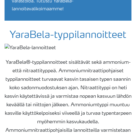
varastoida. Tutustu YaraBela-
lannoitevalikoimaamme!
YaraBela-typpilannoitteet
YaraBela®-typpilannoitteet sisältävät sekä ammonium-
että nitraattityppeä. Ammoniumnitraattipohjaiset
typpilannoitteet turvaavat kasvin tasaisen typen saannin
koko sadonmuodostuksen ajan. Nitraattityppi on heti
kasvin käytettävissä ja varmistaa nopean kasvuun lähdön
keväällä tai niittojen jälkeen. Ammoniumtyppi muuntuu
kasville käyttökelpoiseksi viiveellä ja turvaa typentarpeen
myöhemmin kasvukaudella.
Ammoniumnitraattipohjaisilla lannoitteilla varmistetaan