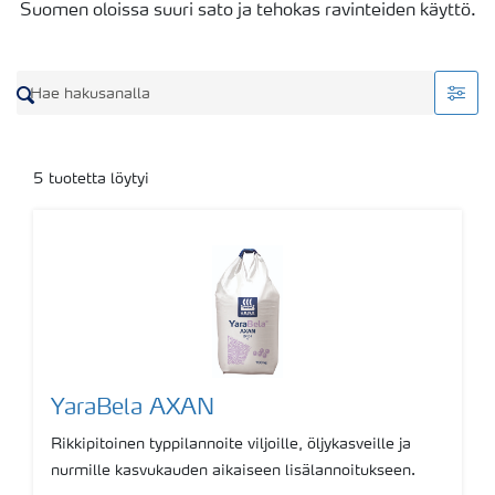
Suomen oloissa suuri sato ja tehokas ravinteiden käyttö.
5
tuotetta löytyi
YaraBela AXAN
Rikkipitoinen typpilannoite viljoille, öljykasveille ja
nurmille kasvukauden aikaiseen lisälannoitukseen.