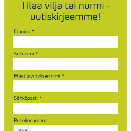
Tilaa vilja tai nurmi -
uutiskirjeemme!
Etunimi
Sukunimi
Maatilayrityksen nimi
Sähköposti
Puhelinnumero