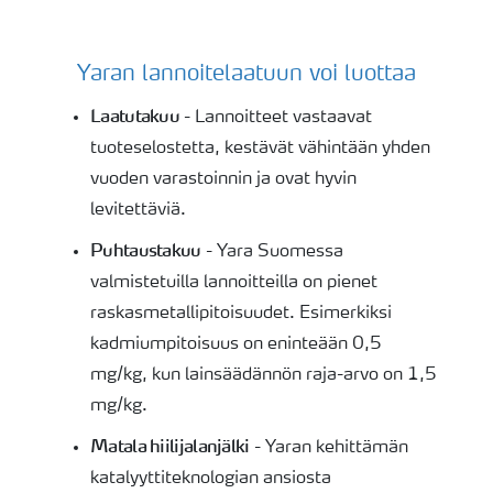
Yaran lannoitelaatuun voi luottaa
Laatutakuu
- Lannoitteet vastaavat
tuoteselostetta, kestävät vähintään yhden
vuoden varastoinnin ja ovat hyvin
levitettäviä.
Puhtaustakuu
- Yara Suomessa
valmistetuilla lannoitteilla on pienet
raskasmetallipitoisuudet. Esimerkiksi
kadmiumpitoisuus on eninteään 0,5
mg/kg, kun lainsäädännön raja-arvo on 1,5
mg/kg.
Matala hiilijalanjälki
- Yaran kehittämän
katalyyttiteknologian ansiosta