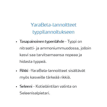
YaraBela-lannoitteet
YaraBelan hyödyt
typpilannoitukseen
Tasapainoinen typenlähde
- Typpi on
nitraatti- ja ammoniummuodossa, jolloin
kasvi saa tarvitsemaansa nopeaa ja
hidasta typpeä.
Rikki
-YaraBela-lannoitteet sisältävät
myös kasveille tärkeää rikkiä.
Seleeni
- Kotieläintilan valinta on
Seleenisalpietari.