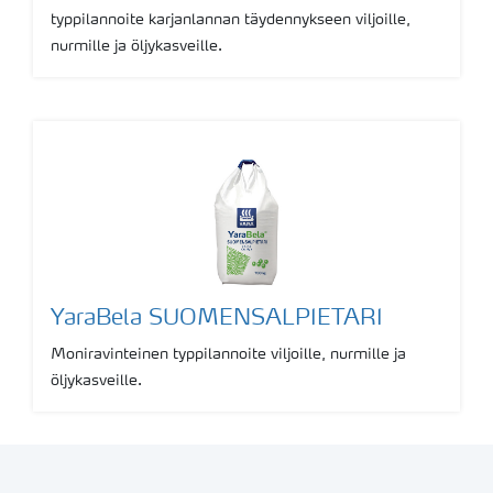
typpilannoite karjanlannan täydennykseen viljoille,
nurmille ja öljykasveille.
YaraBela SUOMENSALPIETARI
Moniravinteinen typpilannoite viljoille, nurmille ja
öljykasveille.
Show more