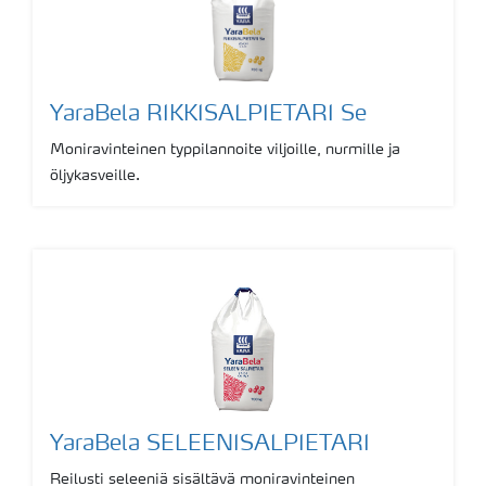
YaraBela RIKKISALPIETARI Se
Moniravinteinen typpilannoite viljoille, nurmille ja
öljykasveille.
YaraBela SELEENISALPIETARI
Reilusti seleeniä sisältävä moniravinteinen