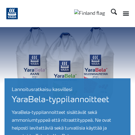
Etsi
Toggle
Toggle country langu
Lannoitusratkaisu kasvillesi
YaraBela-typpilannoitteet
YaraBela-typpilannoitteet sisältävät sekä
ammoniumtyppeä että nitraattityppeä. Ne ovat
helposti levitettäviä sekä turvallisia käyttää ja