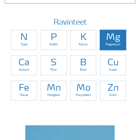
Ravinteet
N
P
K
Mg
Typpi
Fosfori
Kalium
Magnesium
Ca
S
B
Cu
Kalsium
Rikki
Boori
Kupari
Fe
Mn
Mo
Zn
Rauta
Mangaani
Molybdeeni
Sinkki