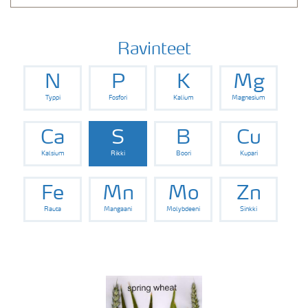
Ravinteet
N
P
K
Mg
Typpi
Fosfori
Kalium
Magnesium
Ca
S
B
Cu
Kalsium
Rikki
Boori
Kupari
Fe
Mn
Mo
Zn
Rauta
Mangaani
Molybdeeni
Sinkki