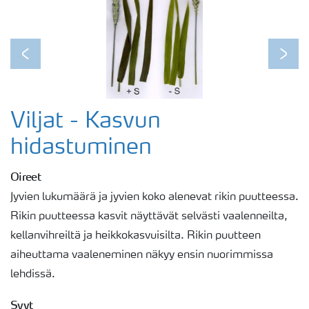
Previous
Next
Viljat - Kasvun
hidastuminen
Oireet
Jyvien lukumäärä ja jyvien koko alenevat rikin puutteessa.
Rikin puutteessa kasvit näyttävät selvästi vaalenneilta,
kellanvihreiltä ja heikkokasvuisilta. Rikin puutteen
aiheuttama vaaleneminen näkyy ensin nuorimmissa
lehdissä.
Syyt