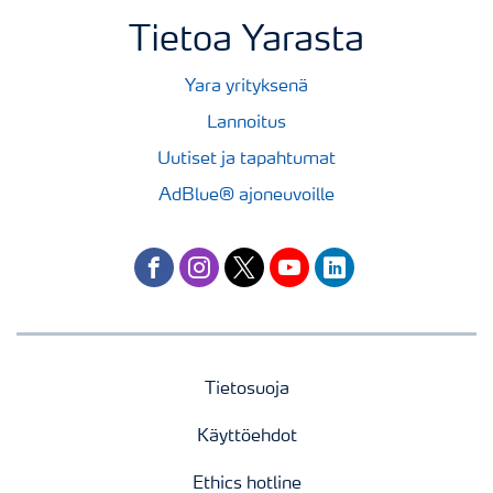
Tietoa Yarasta
Yara yrityksenä
Lannoitus
Uutiset ja tapahtumat
AdBlue® ajoneuvoille
facebook
instagram
twitter
youtube
linkedin
Tietosuoja
Käyttöehdot
Ethics hotline