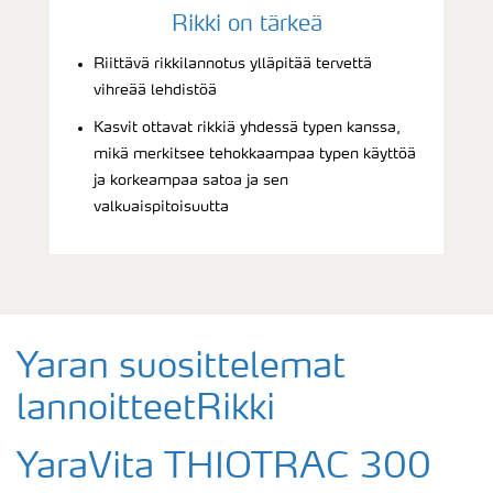
Rikki on tärkeä
Riittävä rikkilannotus ylläpitää tervettä
vihreää lehdistöä
Kasvit ottavat rikkiä yhdessä typen kanssa,
mikä merkitsee tehokkaampaa typen käyttöä
ja korkeampaa satoa ja sen
valkuaispitoisuutta
Yaran suosittelemat
lannoitteetRikki
YaraVita THIOTRAC 300