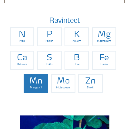
Ravinteet
N
P
K
Mg
Typpi
Fosfori
Kalium
Magnesium
Ca
S
B
Fe
Kalsium
Rikki
Boori
Rauta
Mn
Mo
Zn
Mangaani
Molybdeeni
Sinkki