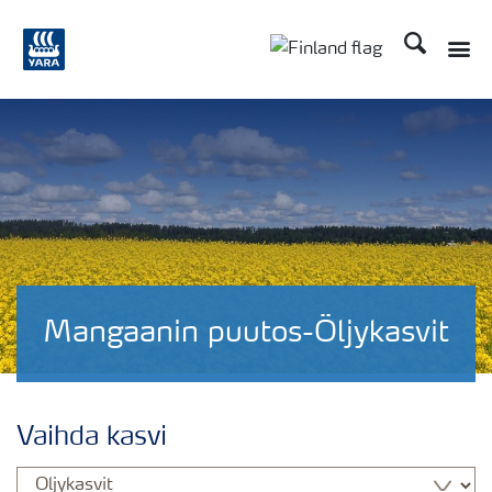
Etsi
Toggle
Toggle country langu
Mangaanin puutos-Öljykasvit
Vaihda kasvi