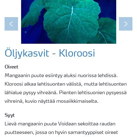
Previous
Next
Öljykasvit - Kloroosi
Oireet
Mangaanin puute esiintyy aluksi nuorissa lehdissä.
Kloroosi alkaa lehtisuonten välistä, mutta lehtisuonten
lähialue pysyy vihreänä. Pienten lehtisuonien pysyessä
vihreinä, kuvio näyttää mosaiikkimaiselta.
Syyt
Lievä mangaanin puute Voidaan sekoittaa raudan
puutteeseen, jossa on hyvin samantyyppiset oireet