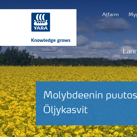
Atfarm
Myy
Lann
Molybdeenin puutos 
Öljykasvit