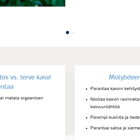
s vs. terve kasvi
Molybdeen
ntaa
Parantaa kasvin kehityst
i matala orgaanisen
Nostaa kasvin ravinnetas
kasvuunlähtöä
Parempi kukinta ja hed
Parantaa satoa ja sieme