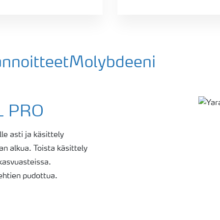
lannoitteetMolybdeeni
L PRO
le asti ja käsittely
 alkua. Toista käsittely
kasvuasteissa.
ehtien pudottua.