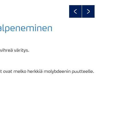
Previous
Next
Kalpeneminen
ihreä väritys.
t ovat melko herkkiä molybdeenin puutteelle.