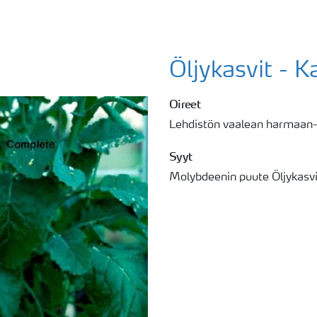
Öljykasvit - 
Oireet
Lehdistön vaalean harmaan-v
Syyt
Molybdeenin puute Öljykasvi