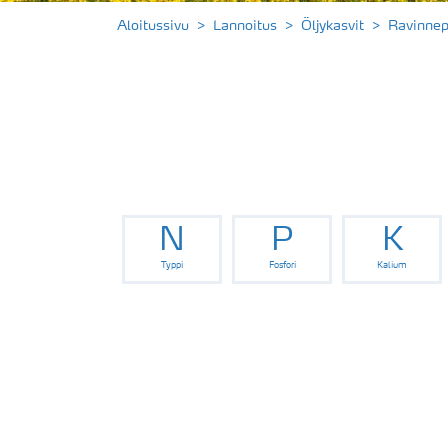
Aloitussivu
Lannoitus
Öljykasvit
Ravinnep
N
P
K
Typpi
Fosfori
Kalium