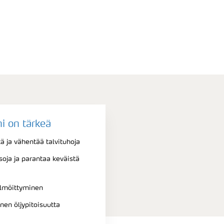
i on tärkeä
ä ja vähentää talvituhoja
oja ja parantaa keväistä
elmöittyminen
nen öljypitoisuutta