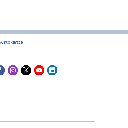
vustokartta
cebook
instagram
twitter
youtube
linkedin