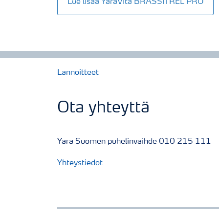
Lue lisää YaraVita BRASSITREL PRO
Lannoitteet
Ota yhteyttä
Yara Suomen puhelinvaihde 010 215 111
Yhteystiedot