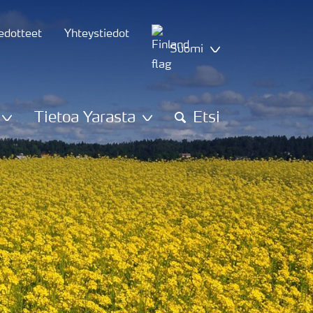
iedotteet
Yhteystiedot
Suomi
Tietoa Yarasta
Etsi