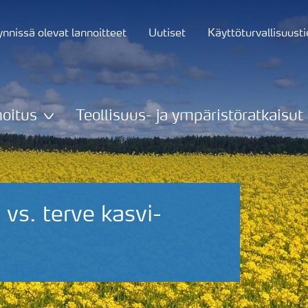
nnissä olevat lannoitteet
Uutiset
Käyttöturvallisuust
oitus
Teollisuus- ja ympäristöratkaisut
vs. terve kasvi-