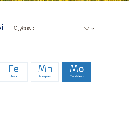
i
Fe
Mn
Mo
Rauta
Mangaani
Molybdeeni