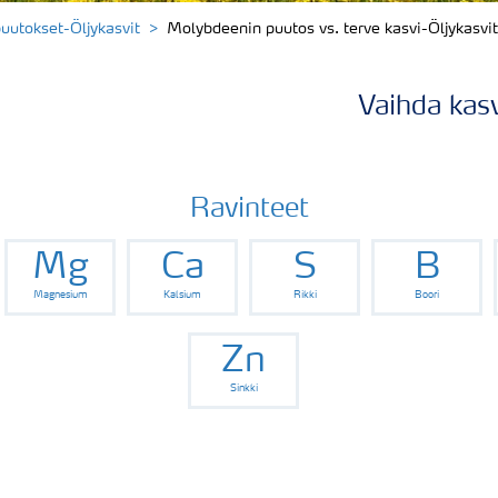
uutokset-Öljykasvit
Molybdeenin puutos vs. terve kasvi-Öljykasvit
Vaihda kasv
Ravinteet
Mg
Ca
S
B
Magnesium
Kalsium
Rikki
Boori
Zn
Sinkki