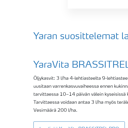
Yaran suosittelemat 
YaraVita BRASSITRE
Öljykasvit: 3 l/ha 4-lehtiasteelta 9-lehtiasteel
uusitaan varrenkasvuvaiheessa ennen kukinnan
tarvittaessa 10–14 päivän välein kyseisissä 
Tarvittaessa voidaan antaa 3 l/ha myös teräl
Vesimäärä 200 l/ha.