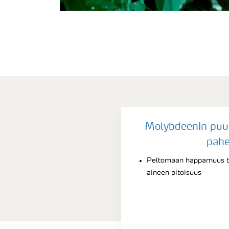
Molybdeenin puuto
pahe
Peltomaan happamuus ta
aineen pitoisuus