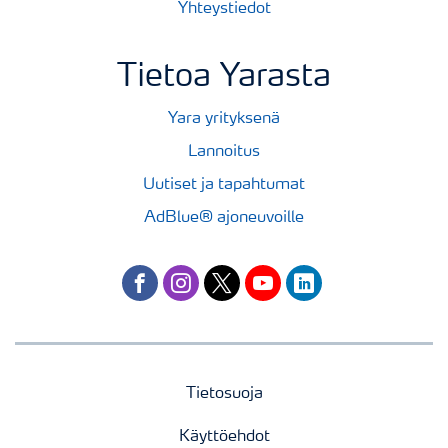
Yhteystiedot
Tietoa Yarasta
Yara yrityksenä
Lannoitus
Uutiset ja tapahtumat
AdBlue® ajoneuvoille
facebook
instagram
twitter
youtube
linkedin
Tietosuoja
Käyttöehdot