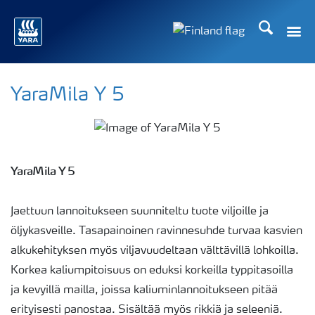
Etsi
Toggle
Toggle country langu
YaraMila Y 5
YaraMila Y 5
Jaettuun lannoitukseen suunniteltu tuote viljoille ja
öljykasveille. Tasapainoinen ravinnesuhde turvaa kasvien
alkukehityksen myös viljavuudeltaan välttävillä lohkoilla.
Korkea kaliumpitoisuus on eduksi korkeilla typpitasoilla
ja kevyillä mailla, joissa kaliuminlannoitukseen pitää
erityisesti panostaa. Sisältää myös rikkiä ja seleeniä.