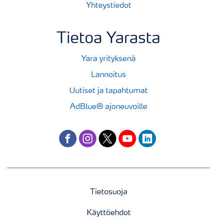
Yhteystiedot
Tietoa Yarasta
Yara yrityksenä
Lannoitus
Uutiset ja tapahtumat
AdBlue® ajoneuvoille
facebook
instagram
twitter
youtube
linkedin
Tietosuoja
Käyttöehdot