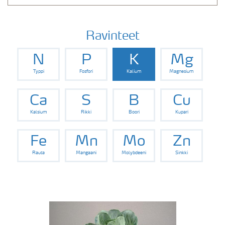
Ravinteet
N
P
K
Mg
Typpi
Fosfori
Kalium
Magnesium
Ca
S
B
Cu
Kalsium
Rikki
Boori
Kupari
Fe
Mn
Mo
Zn
Rauta
Mangaani
Molybdeeni
Sinkki