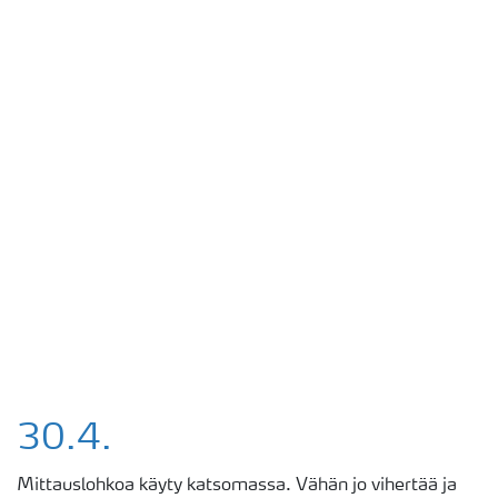
30.4.
Mittauslohko
a
käyty katsomassa
. V
ähän jo vihertää ja