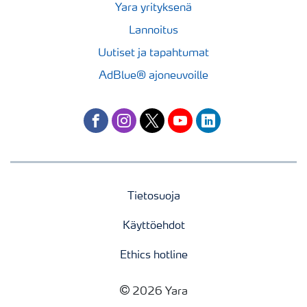
Yara yrityksenä
Lannoitus
Uutiset ja tapahtumat
AdBlue® ajoneuvoille
facebook
instagram
twitter
youtube
linkedin
Tietosuoja
Käyttöehdot
Ethics hotline
2026 Yara