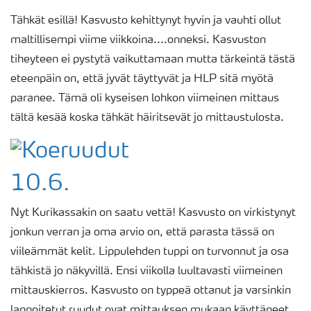
Tähkät esillä! Kasvusto kehittynyt hyvin ja vauhti ollut
maltillisempi viime viikkoina....onneksi. Kasvuston
tiheyteen ei pystytä vaikuttamaan mutta tärkeintä tästä
eteenpäin on, että jyvät täyttyvät ja HLP sitä myötä
paranee. Tämä oli kyseisen lohkon viimeinen mittaus
tältä kesää koska tähkät häiritsevät jo mittaustulosta.
10.6.
Nyt Kurikassakin on saatu vettä! Kasvusto on virkistynyt
jonkun verran ja oma arvio on, että parasta tässä on
viileämmät kelit. Lippulehden tuppi on turvonnut ja osa
tähkistä jo näkyvillä. Ensi viikolla luultavasti viimeinen
mittauskierros. Kasvusto on typpeä ottanut ja varsinkin
lannoitetut ruudut ovat mittauksen mukaan käyttäneet