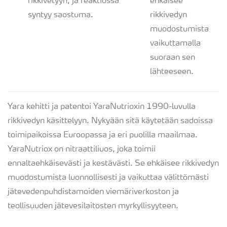
rikkivetyyn, ja reaktiossa
ehkäisee
syntyy saostuma.
rikkivedyn
muodostumista
vaikuttamalla
suoraan sen
lähteeseen.
Yara kehitti ja patentoi YaraNutrioxin 1990-luvulla
rikkivedyn käsittelyyn. Nykyään sitä käytetään sadoissa
toimipaikoissa Euroopassa ja eri puolilla maailmaa.
YaraNutriox on nitraattiliuos, joka toimii
ennaltaehkäisevästi ja kestävästi. Se ehkäisee rikkivedyn
muodostumista luonnollisesti ja vaikuttaa välittömästi
jätevedenpuhdistamoiden viemäriverkoston ja
teollisuuden jätevesilaitosten myrkyllisyyteen.