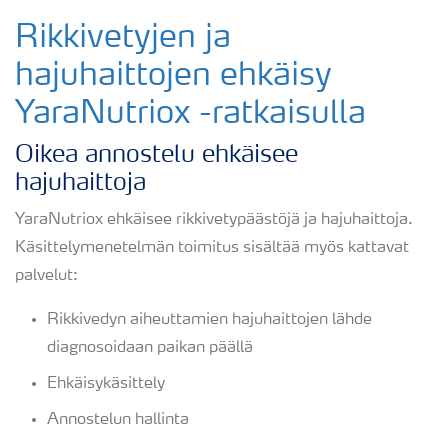
Mädän kananmunan haju
Rikkivetyjen ja
hajuhaittojen ehkäisy
Rikkivedyn ja hajuhaittojen torjunta
YaraNutriox -ratkaisulla
Rikkivety jäteveden käsittelylaitoksessa
Oikea annostelu ehkäisee
hajuhaittoja
Rikkivety teollisuuslaitoksissa
YaraNutriox ehkäisee rikkivetypäästöjä ja hajuhaittoja.
Käsittelymenetelmän toimitus sisältää myös kattavat
palvelut:
Yhdistetty ehkäisy ja poisto
Rikkivedyn aiheuttamien hajuhaittojen lähde
Palvelut
diagnosoidaan paikan päällä
Ehkäisykäsittely
Annostelun hallinta