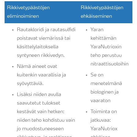
Rikkivetypäästöjen
Rikkivetypäästöjen
eliminoiminen
ehkäiseminen
Rautakloridi ja rautasulfidi
Yaran
poistavat viemärissä tai
kehittämän
käsittelylaitoksella
YaraNutrioxin
syntyneen rikkivedyn.
teho perustuu
nitraattisuoloihin
Nämä aineet ovat
kuitenkin vaarallisia ja
Se on
syövyttäviä.
menetelmänä
biologinen ja
Lisäksi niiden avulla
vaaraton
saavutetut tulokset
kestävät vain hetken:
Toiminta on
niiden teho kohdistuu vain
jatkuvaa:
jo muodostuneeseen
YaraNutriox