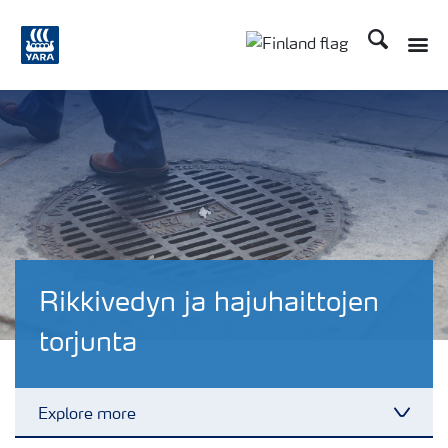
Etsi
Toggle
Toggle country langu
Rikkivedyn ja hajuhaittojen
torjunta
Explore more
Toggl