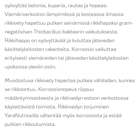
syövyttää betonia, kuparia, rautaa ja hopeaa.
Viemäriverkoston lämpimässä ja kosteassa ilmassa
rikkivety hapettuu putken seinämissä rikkihapoksi gram-
negatiivisen Thiobacillus-bakteerin vaikutuksesta.
Rikkihappo on syövyttävää ja kuluttaa jäteveden
käsittelylaitosten rakenteita. Korroosio vaikuttaa
erityisesti viemäreiden tai jäteveden käsittelylaitosten
upoksissa oleviin osiin.
Muodostuva rikkivety hapertaa putkea vähitellen, kunnes
se rikkoontuu. Korroosionopeus riippuu
mädäntymisasteesta ja rikkivedyn estoon verkostossa
käytettävistä toimista. Rikkivedyn torjuminen
YaraNutrioxilla vähentää myös korroosiota ja estää
putkien rikkoutumista.