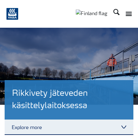
Etsi
Toggle
Toggle country langu
Rikkivety jäteveden
käsittelylaitoksessa
Explore more
Toggl