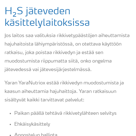
Mädän kananmunan haju
H₂S jäteveden
käsittelylaitoksissa
Rikkivedyn ja hajuhaittojen torjunta
Jos laitos saa valituksia rikkivetypäästöjen aiheuttamista
hajuhaitoista lähiympäristössä, on otettava käyttöön
Rikkivety jäteveden käsittelylaitoksessa
ratkaisu, joka poistaa rikkivedyn ja estää sen
muodostumista riippumatta siitä, onko ongelma
Rikkivety teollisuuslaitoksissa
jätevedessä vai jätevesijärjestelmässä.
Yaran YaraNutriox estää rikkivedyn muodostumista ja
Yhdistetty ehkäisy ja poisto
kaasun aiheuttamia hajuhaittoja. Yaran ratkaisuun
sisältyvät kaikki tarvittavat palvelut:
Palvelut
Paikan päällä tehtävä rikkivetylähteen selvitys
Ehkäisykäsittely
Annostelun hallinta