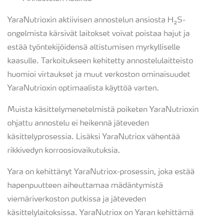
YaraNutrioxin aktiivisen annostelun ansiosta H₂S-
ongelmista kärsivät laitokset voivat poistaa hajut ja
estää työntekijöidensä altistumisen myrkylliselle
kaasulle. Tarkoitukseen kehitetty annostelulaitteisto
huomioi virtaukset ja muut verkoston ominaisuudet
YaraNutrioxin optimaalista käyttöä varten.
Muista käsittelymenetelmistä poiketen YaraNutrioxin
ohjattu annostelu ei heikennä jäteveden
käsittelyprosessia. Lisäksi YaraNutriox vähentää
rikkivedyn korroosiovaikutuksia.
Yara on kehittänyt YaraNutriox-prosessin, joka estää
hapenpuutteen aiheuttamaa mädäntymistä
viemäriverkoston putkissa ja jäteveden
käsittelylaitoksissa. YaraNutriox on Yaran kehittämä