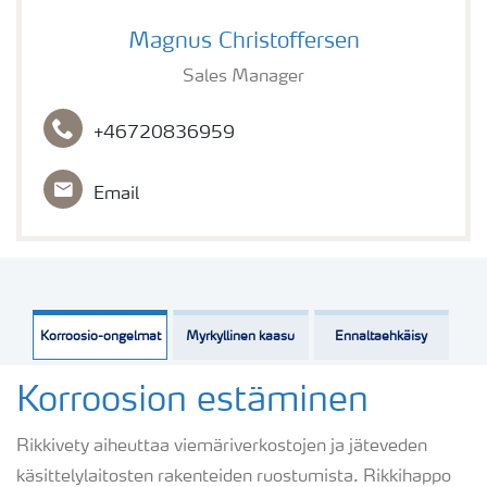
Magnus Christoffersen
Magnus Christoffersen
Sales Manager
+46720836959
Email
Korroosio-ongelmat
Myrkyllinen kaasu
Ennaltaehkäisy
Korroosion estäminen
Rikkivety aiheuttaa viemäriverkostojen ja jäteveden
käsittelylaitosten rakenteiden ruostumista. Rikkihappo