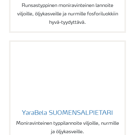
Runsastyppinen moniravinteinen lannoite
viljoille, öljykasveille ja nurmille fosforiluokkiin
hyvä-tyydyttävä.
YaraBela SUOMENSALPIETARI
YaraBela SUOMENSALPIETARI
Moniravinteinen typpilannoite viljoille, nurmille
ja öljykasveille.