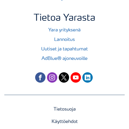
Tietoa Yarasta
Yara yrityksenä
Lannoitus
Uutiset ja tapahtumat
AdBlue® ajoneuvoille
facebook
instagram
twitter
youtube
linkedin
Tietosuoja
Käyttöehdot