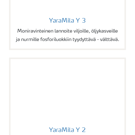
YaraMila Y 3
YaraMila Y 3
Moniravinteinen lannoite viljoille, öljykasveille
ja nurmille fosforiluokkiin tyydyttävä - välttävä.
YaraMila Y 2
YaraMila Y 2