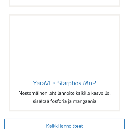
YaraVita Starphos MnP
YaraVita Starphos MnP
Nestemäinen lehtilannoite kaikille kasveille,
sisältää fosforia ja mangaania
Kaikki lannoitteet