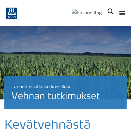
Etsi
Toggle
Toggle country langu
Lannoitusratkaisu kasvillesi
Vehnän tutkimukset
Kevätvehnästä