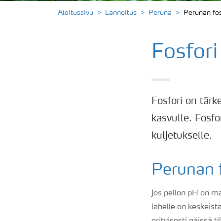
Aloitussivu
Lannoitus
Peruna
Perunan fos
Fosfori
Fosfori on tär
kasvulle. Fosfo
kuljetukselle.
Perunan f
Jos pellon pH on ma
lähelle on keskeist