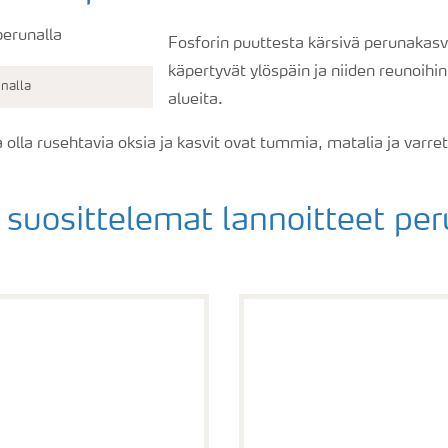
Fosforin puuttesta kärsivä perunakas
käpertyvät ylöspäin ja niiden reunoih
nalla
alueita.
olla rusehtavia oksia ja kasvit ovat tummia, matalia ja varret
 suosittelemat lannoitteet per