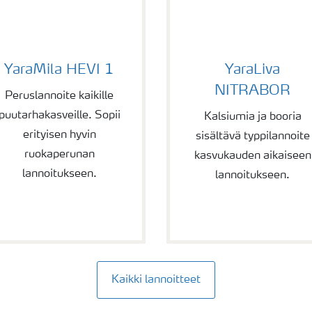
araMila HEVI 1
YaraLiva NITRABOR
YaraMila HEVI 1
YaraLiva
NITRABOR
Peruslannoite kaikille
puutarhakasveille. Sopii
Kalsiumia ja booria
erityisen hyvin
sisältävä typpilannoite
ruokaperunan
kasvukauden aikaiseen
lannoitukseen.
lannoitukseen.
Kaikki lannoitteet