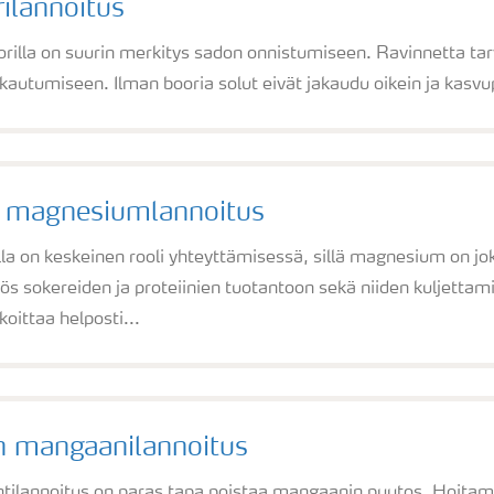
ilannoitus
rilla on suurin merkitys sadon onnistumiseen. Ravinnetta tarv
jakautumiseen. Ilman booria solut eivät jakaudu oikein ja kasv
 magnesiumlannoitus
a on keskeinen rooli yhteyttämisessä, sillä magnesium on jo
ös sokereiden ja proteiinien tuotantoon sekä niiden kuljett
oittaa helposti...
n mangaanilannoitus
htilannoitus on paras tapa poistaa mangaanin puutos. Hoita