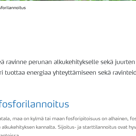
forilannoitus
keä ravinne perunan alkukehitykselle sekä juurte
ri tuottaa energiaa yhteyttämiseen sekä ravintei
osforilannoitus
tala, maa on kylmä tai maan fosforipitoisuus on alhainen, fos
ä alkukehityksen kannalta. Sijoitus- ja starttilannoitus ovat hy