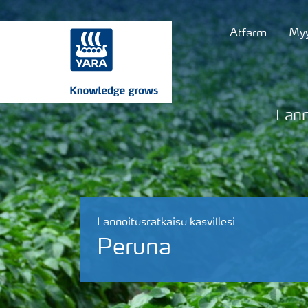
Atfarm
Myy
Lann
Lannoitusratkaisu kasvillesi
Peruna