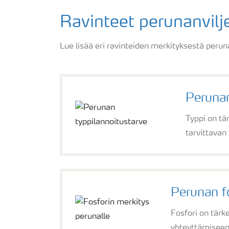
Ravinteet perunanvilj
Lue lisää eri ravinteiden merkityksestä peruna
Perunan
Typpi on tä
tarvittavan
Perunan f
Fosfori on tärk
yhteyttämiseen 