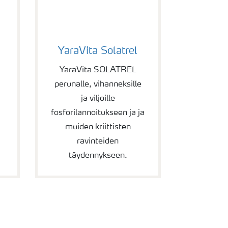
YaraVita Solatrel
YaraVita Solatrel
YaraVita SOLATREL
perunalle, vihanneksille
ja viljoille
fosforilannoitukseen ja ja
muiden kriittisten
ravinteiden
täydennykseen.