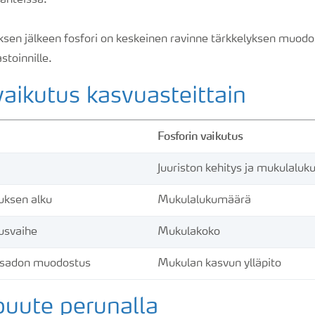
lanteissa.
n jälkeen fosfori on keskeinen ravinne tärkkelyksen muodo
astoinnille.
vaikutus kasvuasteittain
Fosforin vaikutus
Juuriston kehitys ja mukulalu
ksen alku
Mukulalukumäärä
usvaihe
Mukulakoko
asadon muodostus
Mukulan kasvun ylläpito
puute perunalla