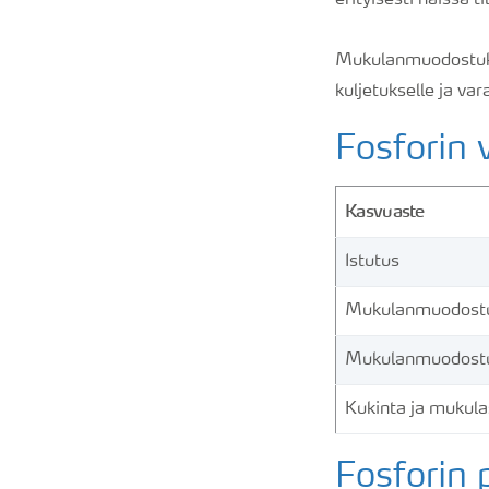
erityisesti näissä ti
Mukulanmuodostukse
kuljetukselle ja var
Fosforin 
Kasvuaste
Istutus
Mukulanmuodostu
Mukulanmuodost
Kukinta ja mukul
Fosforin 