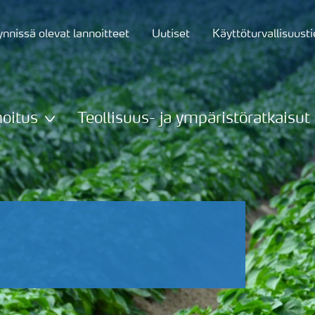
nnissä olevat lannoitteet
Uutiset
Käyttöturvallisuust
oitus
Teollisuus- ja ympäristöratkaisut