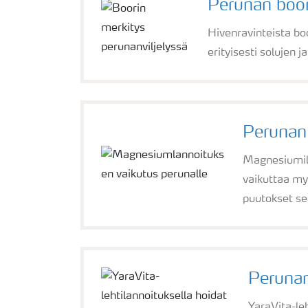
Perunan boor
Hivenravinteista boo
erityisesti solujen 
Perunan
Magnesiumill
vaikuttaa my
puutokset sek
Peruna
YaraVita-le