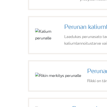
Perunan kalium
Laadukas perunasato tar
kaliumlannoitustarve v
Perunan
Rikki on tä