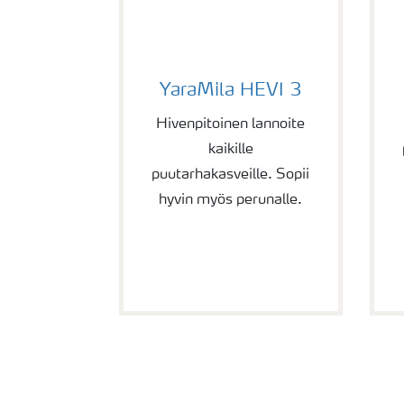
YaraMila HEVI 3
Y
YaraMila HEVI 3
Hivenpitoinen lannoite
kaikille
puutarhakasveille. Sopii
hyvin myös perunalle.