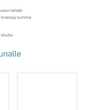
vuston lehdet
in ilmestyy tummia
 ohuita.
unalle