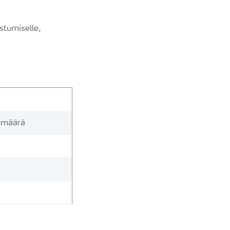
stumiselle,
kumäärä