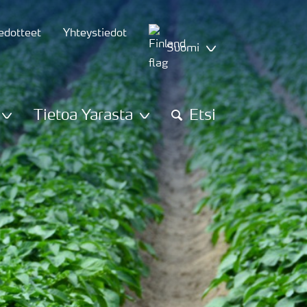
iedotteet
Yhteystiedot
Suomi
Tietoa Yarasta
Etsi