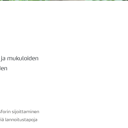
n ja mukuloiden
den
forin sijoittaminen
viä lannoitustapoja