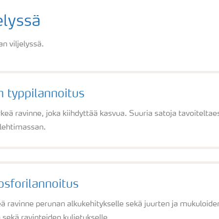
elyssä
n viljelyssä.
 typpilannoitus
rkeä ravinne, joka kiihdyttää kasvua. Suuria satoja tavoitelt
 lehtimassan.
osforilannoitus
eä ravinne perunan alkukehitykselle sekä juurten ja mukuloiden
sekä ravinteiden kuljetukselle.