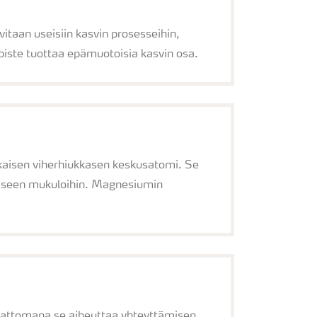
itaan useisiin kasvin prosesseihin,
upiste tuottaa epämuotoisia kasvin osa.
kaisen viherhiukkasen keskusatomi. Se
amiseen mukuloihin. Magnesiumin
mattomana se aiheuttaa yhteyttämisen