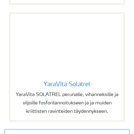
YaraVita Solatrel
YaraVita Solatrel
YaraVita SOLATREL perunalle, vihanneksille ja
viljoille fosforilannoitukseen ja ja muiden
kriittisten ravinteiden täydennykseen.