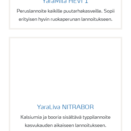
YaraMila HEVI 1
Peruslannoite kaikille puutarhakasveille. Sopii
erityisen hyvin ruokaperunan lannoitukseen.
YaraLiva NITRABOR
YaraLiva NITRABOR
Kalsiumia ja booria sisältävä typpilannoite
kasvukauden aikaiseen lannoitukseen.