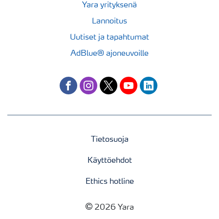
Yara yrityksenä
Lannoitus
Uutiset ja tapahtumat
AdBlue® ajoneuvoille
facebook
instagram
twitter
youtube
linkedin
Tietosuoja
Käyttöehdot
Ethics hotline
2026 Yara