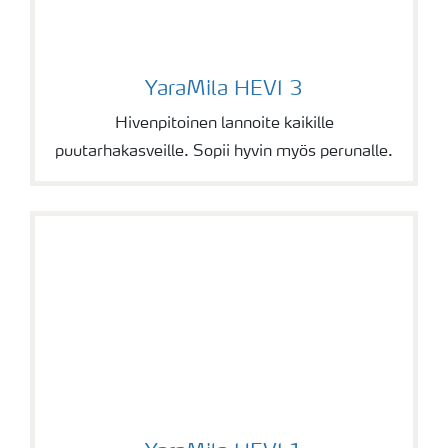
YaraMila HEVI 3
YaraMila HEVI 3
Hivenpitoinen lannoite kaikille
puutarhakasveille. Sopii hyvin myös perunalle.
YaraMila HEVI 1