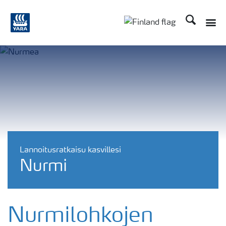
Etsi
Toggle
Toggle country langu
Lannoitusratkaisu kasvillesi
Nurmi
Nurmilohkojen