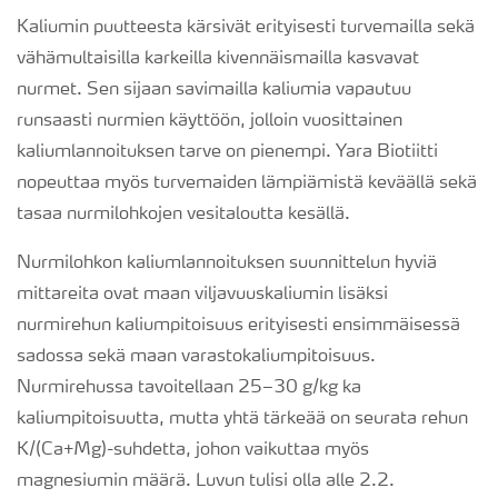
Kaliumin puutteesta kärsivät erityisesti turvemailla sekä
vähämultaisilla karkeilla kivennäismailla kasvavat
nurmet. Sen sijaan savimailla kaliumia vapautuu
runsaasti nurmien käyttöön, jolloin vuosittainen
kaliumlannoituksen tarve on pienempi. Yara Biotiitti
nopeuttaa myös turvemaiden lämpiämistä keväällä sekä
tasaa nurmilohkojen vesitaloutta kesällä.
Nurmilohkon kaliumlannoituksen suunnittelun hyviä
mittareita ovat maan viljavuuskaliumin lisäksi
nurmirehun kaliumpitoisuus erityisesti ensimmäisessä
sadossa sekä maan varastokaliumpitoisuus.
Nurmirehussa tavoitellaan 25–30 g/kg ka
kaliumpitoisuutta, mutta yhtä tärkeää on seurata rehun
K/(Ca+Mg)-suhdetta, johon vaikuttaa myös
magnesiumin määrä. Luvun tulisi olla alle 2.2.