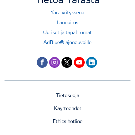
Tietoa Yarasta
Yara yrityksenä
Lannoitus
Uutiset ja tapahtumat
AdBlue® ajoneuvoille
facebook
instagram
twitter
youtube
linkedin
Tietosuoja
Käyttöehdot
Ethics hotline