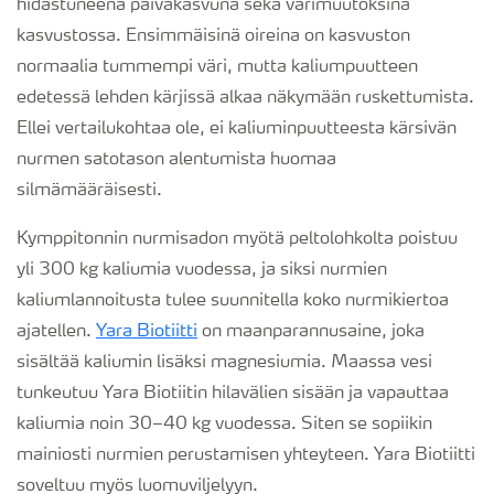
hidastuneena päiväkasvuna sekä värimuutoksina
kasvustossa. Ensimmäisinä oireina on kasvuston
normaalia tummempi väri, mutta kaliumpuutteen
edetessä lehden kärjissä alkaa näkymään ruskettumista.
Ellei vertailukohtaa ole, ei kaliuminpuutteesta kärsivän
nurmen satotason alentumista huomaa
silmämääräisesti.
Kymppitonnin nurmisadon myötä peltolohkolta poistuu
yli 300 kg kaliumia vuodessa, ja siksi nurmien
kaliumlannoitusta tulee suunnitella koko nurmikiertoa
ajatellen.
Yara Biotiitti
on maanparannusaine, joka
sisältää kaliumin lisäksi magnesiumia. Maassa vesi
tunkeutuu Yara Biotiitin hilavälien sisään ja vapauttaa
kaliumia noin 30–40 kg vuodessa. Siten se sopiikin
mainiosti nurmien perustamisen yhteyteen. Yara Biotiitti
soveltuu myös luomuviljelyyn.