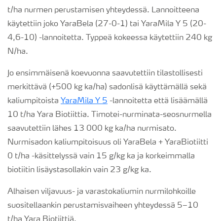
t/ha nurmen perustamisen yhteydessä. Lannoitteena
käytettiin joko YaraBela (27-0-1) tai YaraMila Y 5 (20-
4,6-10) -lannoitetta. Typpeä kokeessa käytettiin 240 kg
N/ha.
Jo ensimmäisenä koevuonna saavutettiin tilastollisesti
merkittävä (+500 kg ka/ha) sadonlisä käyttämällä sekä
kaliumpitoista
YaraMila Y 5
-lannoitetta että lisäämällä
10 t/ha Yara Biotiittia. Timotei-nurminata-seosnurmella
saavutettiin lähes 13 000 kg ka/ha nurmisato.
Nurmisadon kaliumpitoisuus oli YaraBela + YaraBiotiitti
0 t/ha -käsittelyssä vain 15 g/kg ka ja korkeimmalla
biotiitin lisäystasollakin vain 23 g/kg ka.
Alhaisen viljavuus- ja varastokaliumin nurmilohkoille
suositellaankin perustamisvaiheen yhteydessä 5–10
t/ha Yara Biotiittiä.