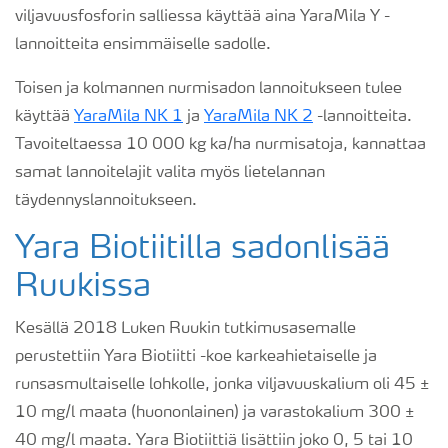
viljavuusfosforin salliessa käyttää aina YaraMila Y -
lannoitteita ensimmäiselle sadolle.
Toisen ja kolmannen nurmisadon lannoitukseen tulee
käyttää
YaraMila NK 1
ja
YaraMila NK 2
-lannoitteita.
Tavoiteltaessa 10 000 kg ka/ha nurmisatoja, kannattaa
samat lannoitelajit valita myös lietelannan
täydennyslannoitukseen.
Yara Biotiitilla sadonlisää
Ruukissa
Kesällä 2018 Luken Ruukin tutkimusasemalle
perustettiin Yara Biotiitti -koe karkeahietaiselle ja
runsasmultaiselle lohkolle, jonka viljavuuskalium oli 45 ±
10 mg/l maata (huononlainen) ja varastokalium 300 ±
40 mg/l maata. Yara Biotiittiä lisättiin joko 0, 5 tai 10