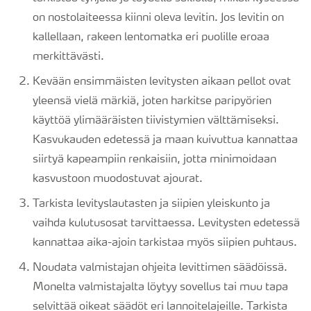
on nostolaiteessa kiinni oleva levitin. Jos levitin on
kallellaan, rakeen lentomatka eri puolille eroaa
merkittävästi.
Kevään ensimmäisten levitysten aikaan pellot ovat
yleensä vielä märkiä, joten harkitse paripyörien
käyttöä ylimääräisten tiivistymien välttämiseksi.
Kasvukauden edetessä ja maan kuivuttua kannattaa
siirtyä kapeampiin renkaisiin, jotta minimoidaan
kasvustoon muodostuvat ajourat.
Tarkista levityslautasten ja siipien yleiskunto ja
vaihda kulutusosat tarvittaessa. Levitysten edetessä
kannattaa aika-ajoin tarkistaa myös siipien puhtaus.
Noudata valmistajan ohjeita levittimen säädöissä.
Monelta valmistajalta löytyy sovellus tai muu tapa
selvittää oikeat säädöt eri lannoitelajeille. Tarkista