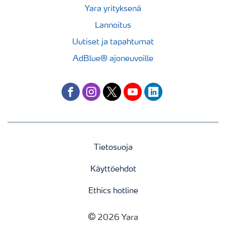
Yara yrityksenä
Lannoitus
Uutiset ja tapahtumat
AdBlue® ajoneuvoille
facebook
instagram
twitter
youtube
linkedin
Tietosuoja
Käyttöehdot
Ethics hotline
2026 Yara