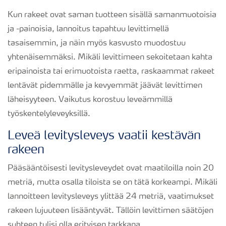
Kun rakeet ovat saman tuotteen sisällä samanmuotoisia
ja -painoisia, lannoitus tapahtuu levittimellä
tasaisemmin, ja näin myös kasvusto muodostuu
yhtenäisemmäksi. Mikäli levittimeen sekoitetaan kahta
eripainoista tai erimuotoista raetta, raskaammat rakeet
lentävät pidemmälle ja kevyemmät jäävät levittimen
läheisyyteen. Vaikutus korostuu leveämmillä
työskentelyleveyksillä.
Leveä levitysleveys vaatii kestävän
rakeen
Pääsääntöisesti levitysleveydet ovat maatiloilla noin 20
metriä, mutta osalla tiloista se on tätä korkeampi. Mikäli
lannoitteen levitysleveys ylittää 24 metriä, vaatimukset
rakeen lujuuteen lisääntyvät. Tällöin levittimen säätöjen
suhteen tulisi olla erityisen tarkkana.