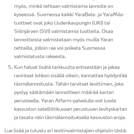
myös, minkä tehtaan valmistama lannoite on
kyseessä. Suomessa kaikki YaraBela- ja YaraMila-
tuotteet ovat joko Uudenkaupungin (UKI) tai
Siilinjärven (SVI) valmistamia tuotteita. Osaa
lannoitteista valmistetaan myös muilla Yaran
tehtailla, jolloin rae voi poiketa Suomessa
valmistetusta rakeesta.
Kun haluat lisätä tarkkuutta entisestään ja jakaa
ravinteet lohkon sisällä oikein, kannattaa hyödyntää
täsmälannoitusta. Tähän tarvitset levittimen, joka
pystyy säätämään lannoitteen määrää kartan
perusteella. Yaran Atfarm-palvelulla voit luoda
kasvuston satelliittikuvaan perustuvan levityskartan
ja tasata näin täsmälannoituksella kasvuston eroja.
Lue lisää ja tutustu eri levitinvalmistajien ohjeisiin tästä: