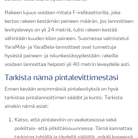
Rakeen lujuus voidaan mitata F-indikaattorilla, joka
kertoo rakeen kestämän paineen määrän. Jos lannoitteen
levitysleveys on yli 24 metriä, tulisi rakeen kestää
vähintään kuuden kilon paineen. Suomessa valmistetut
YaraMila- ja YaraBela-lannoitteet ovat tunnettuja
hyvästä paineen- ja iskunkestävyydestään: rakeilla
voidaan lannoittaa helposti yli 40 metrin leveydelle asti.
Tarkista nämä pintalevittimestäsi
Ennen kevään ensimmäisiä pintalevityksiä on hyvä
tarkistaa pintalannoittimen säädöt ja kunto. Tarkista
ainakin nämä asiat:
Katso, että pintalevitin on vaakatasossa sekä
poikittais- että pitkittäissuunnassa. Tämä kannattaa
tarkistaa tyhjällä ja täydellä säiliöllä, mikäli kyseessä