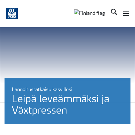
Etsi
Toggle
Toggle country langu
Lannoitusratkaisu kasvillesi
Leipä leveämmäksi ja
Växtpressen