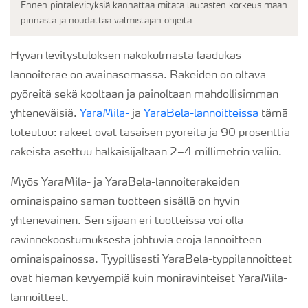
Ennen pintalevityksiä kannattaa mitata lautasten korkeus maan
pinnasta ja noudattaa valmistajan ohjeita.
Hyvän levitystuloksen näkökulmasta laadukas
lannoiterae on avainasemassa. Rakeiden on oltava
pyöreitä sekä kooltaan ja painoltaan mahdollisimman
yhteneväisiä.
YaraMila-
ja
YaraBela-lannoitteissa
tämä
toteutuu: rakeet ovat tasaisen pyöreitä ja 90 prosenttia
rakeista asettuu halkaisijaltaan 2–4 millimetrin väliin.
Myös YaraMila- ja YaraBela-lannoiterakeiden
ominaispaino saman tuotteen sisällä on hyvin
yhteneväinen. Sen sijaan eri tuotteissa voi olla
ravinnekoostumuksesta johtuvia eroja lannoitteen
ominaispainossa. Tyypillisesti YaraBela-typpilannoitteet
ovat hieman kevyempiä kuin moniravinteiset YaraMila-
lannoitteet.