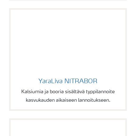
YaraLiva NITRABOR
YaraLiva NITRABOR
Kalsiumia ja booria sisältävä typpilannoite
kasvukauden aikaiseen lannoitukseen.