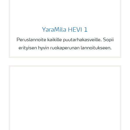
YaraMila HEVI 1
YaraMila HEVI 1
Peruslannoite kaikille puutarhakasveille. Sopii
erityisen hyvin ruokaperunan lannoitukseen.