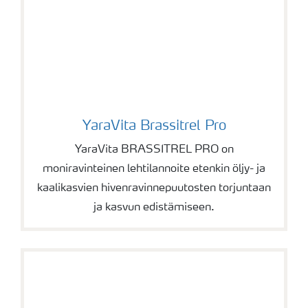
YaraVita Brassitrel Pro
YaraVita Brassitrel Pro
YaraVita BRASSITREL PRO on
moniravinteinen lehtilannoite etenkin öljy- ja
kaalikasvien hivenravinnepuutosten torjuntaan
ja kasvun edistämiseen.