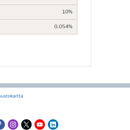
10%
0.054%
vustokartta
cebook
instagram
twitter
youtube
linkedin