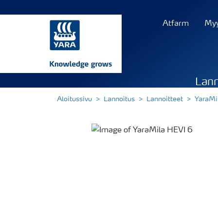
Atfarm
Myy
Lann
Aloitussivu
Lannoitus
Lannoitteet
YaraMi