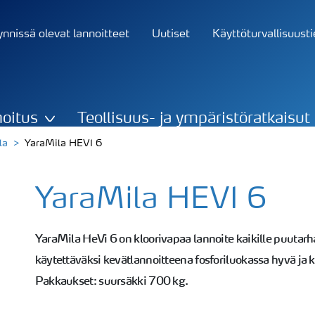
nnissä olevat lannoitteet
Uutiset
Käyttöturvallisuust
oitus
Teollisuus- ja ympäristöratkaisut
la
YaraMila HEVI 6
YaraMila HEVI 6
YaraMila HeVi 6 on kloorivapaa lannoite kaikille puutarha
käytettäväksi kevätlannoitteena fosforiluokassa hyvä ja 
Pakkaukset: suursäkki 700 kg.