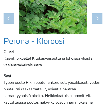
Previous
Next
Peruna - Kloroosi
Oireet
Kasvit (oikealla) Kitukasvuisuutta ja lehdissä yleistä
vaaleutta/keltaisuutta
Syyt
Typen puute Rikin puute, ankeroiset, yöpakkaset, veden
puute, tai raskasmetallit, voivat aiheuttaa
samantyyppisiä oireita. Heikkolaatuisia lannoitteita
käytettäessä puutos näkyy kylvösuunnan mukaisina