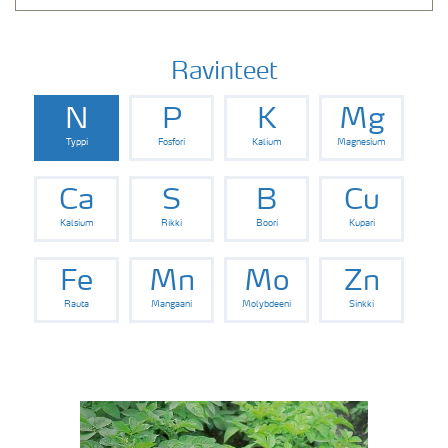
Ravinteet
N
P
K
Mg
Typpi
Fosfori
Kalium
Magnesium
Ca
S
B
Cu
Kalsium
Rikki
Boori
Kupari
Fe
Mn
Mo
Zn
Rauta
Mangaani
Molybdeeni
Sinkki