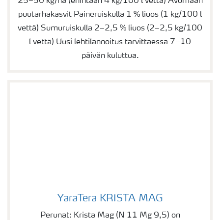
25–50 kg/ha (enintään 4 kg/100 l vettä) Avomaan
puutarhakasvit Paineruiskulla 1 % liuos (1 kg/100 l
vettä) Sumuruiskulla 2–2,5 % liuos (2–2,5 kg/100
l vettä) Uusi lehtilannoitus tarvittaessa 7–10
päivän kuluttua.
YaraTera KRISTA MAG
YaraTera KRISTA MAG
Perunat: Krista Mag (N 11 Mg 9,5) on