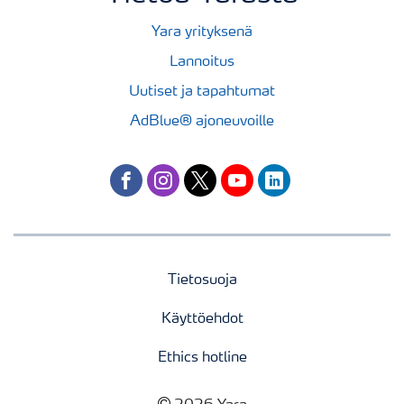
Yara yrityksenä
Lannoitus
Uutiset ja tapahtumat
AdBlue® ajoneuvoille
facebook
instagram
twitter
youtube
linkedin
Tietosuoja
Käyttöehdot
Ethics hotline