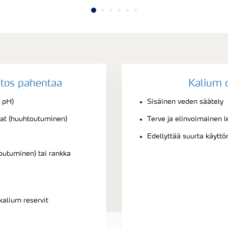
tos pahentaa
Kalium 
 pH)
Sisäinen veden säätely
aat (huuhtoutuminen)
Terve ja elinvoimainen l
Edellyttää suurta käytt
outuminen) tai rankka
kalium reservit