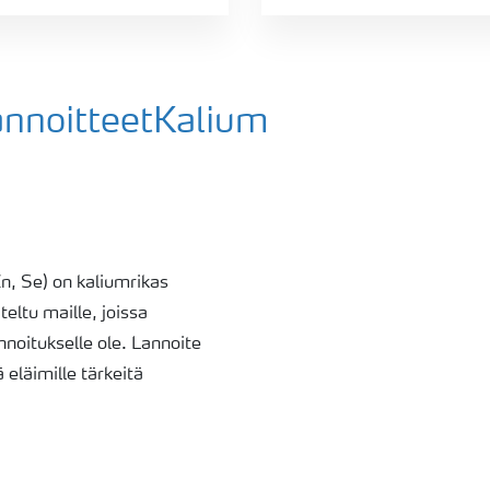
annoitteetKalium
, Se) on kaliumrikas
eltu maille, joissa
annoitukselle ole. Lannoite
 eläimille tärkeitä