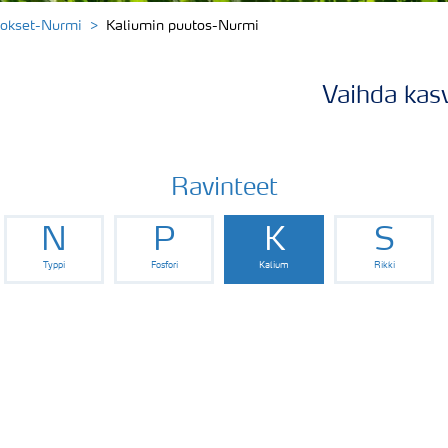
okset-Nurmi
Kaliumin puutos-Nurmi
Vaihda kasv
Ravinteet
N
P
K
S
Typpi
Fosfori
Kalium
Rikki