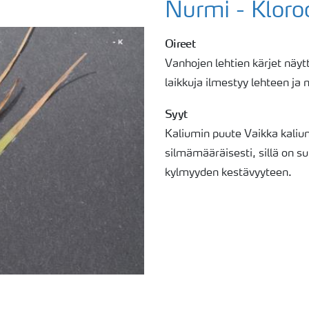
Nurmi - Kloro
Oireet
Vanhojen lehtien kärjet näytt
laikkuja ilmestyy lehteen ja
Syyt
Kaliumin puute Vaikka kaliu
silmämääräisesti, sillä on s
kylmyyden kestävyyteen.