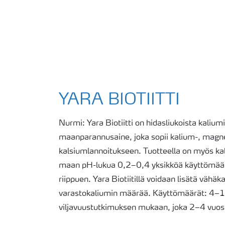
YARA BIOTIITTI
Nurmi: Yara Biotiitti on hidasliukoista kalium
maanparannusaine, joka sopii kalium-, magn
kalsiumlannoitukseen. Tuotteella on myös kal
maan pH-lukua 0,2–0,4 yksikköä käyttömäär
riippuen. Yara Biotiitillä voidaan lisätä vähä
varastokaliumin määrää. Käyttömäärät: 4–1
viljavuustutkimuksen mukaan, joka 2–4 vuos