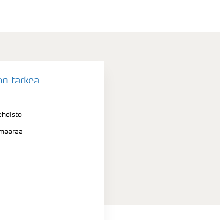
on tärkeä
ehdistö
ömäärää