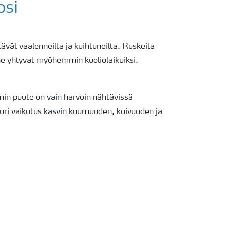
osi
ävät vaalenneilta ja kuihtuneilta. Ruskeita
 ne yhtyvat myöhemmin kuoliolaikuiksi.
min puute on vain harvoin nähtävissä
uuri vaikutus kasvin kuumuuden, kuivuuden ja