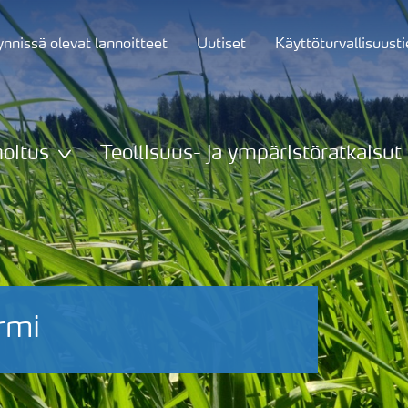
nnissä olevat lannoitteet
Uutiset
Käyttöturvallisuust
oitus
Teollisuus- ja ympäristöratkaisut
rmi