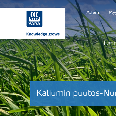
Atfarm
Myy
Lann
Kaliumin puutos-Nu