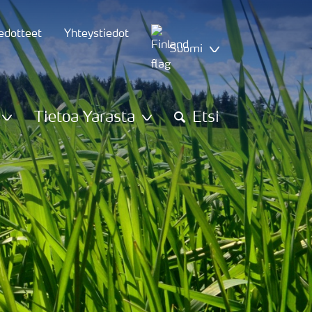
iedotteet
Yhteystiedot
Suomi
Tietoa Yarasta
Etsi