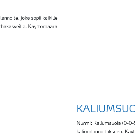
nnoite, joka sopii kaikille
tarhakasveille. Käyttömäärä
KALIUMSU
Nurmi: Kaliumsuola (0-0-50
kaliumlannoitukseen. Kä