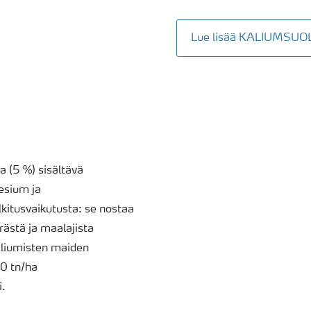
Lue lisää KALIUMSUO
ia (5 %) sisältävä
esium ja
kitusvaikutusta: se nostaa
ästä ja maalajista
kaliumisten maiden
0 tn/ha
i.