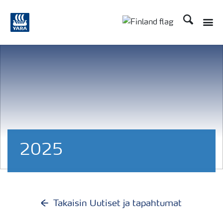
Etsi
Toggle
Toggle country langu
2025
Takaisin Uutiset ja tapahtumat