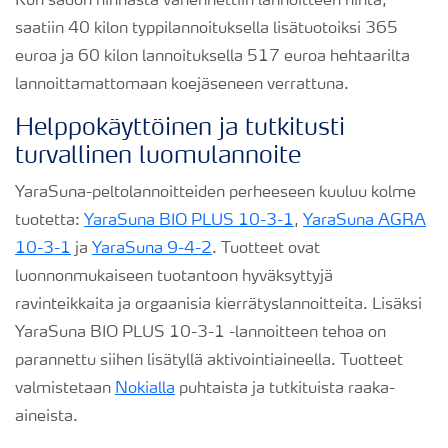
Kun sadon hinnasta vähennettiin lannoitteen hinta,
saatiin 40 kilon typpilannoituksella lisätuotoiksi 365
euroa ja 60 kilon lannoituksella 517 euroa hehtaarilta
lannoittamattomaan koejäseneen verrattuna.
Helppokäyttöinen ja tutkitusti
turvallinen luomulannoite
YaraSuna-peltolannoitteiden perheeseen kuuluu kolme
tuotetta:
YaraSuna BIO PLUS 10-3-1
,
YaraSuna AGRA
10-3-1
ja
YaraSuna 9-4-2
. Tuotteet ovat
luonnonmukaiseen tuotantoon hyväksyttyjä
ravinteikkaita ja orgaanisia kierrätyslannoitteita. Lisäksi
YaraSuna BIO PLUS 10-3-1 -lannoitteen tehoa on
parannettu siihen lisätyllä aktivointiaineella. Tuotteet
valmistetaan
Nokialla
puhtaista ja tutkituista raaka-
aineista.