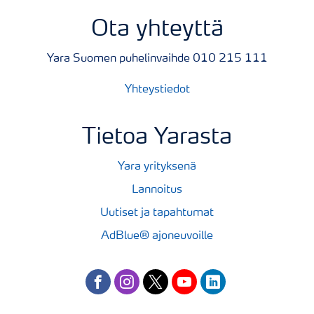
Ota yhteyttä
Yara Suomen puhelinvaihde 010 215 111
Yhteystiedot
Tietoa Yarasta
Yara yrityksenä
Lannoitus
Uutiset ja tapahtumat
AdBlue® ajoneuvoille
facebook
instagram
twitter
youtube
linkedin