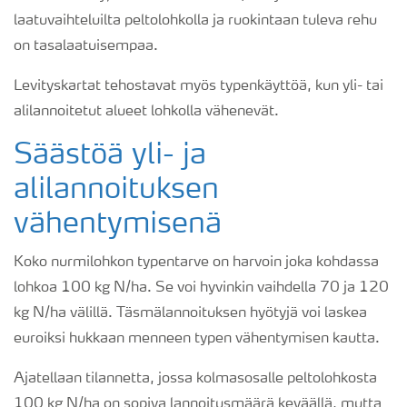
laatuvaihteluilta peltolohkolla ja ruokintaan tuleva rehu
on tasalaatuisempaa.
Levityskartat tehostavat myös typenkäyttöä, kun yli- tai
alilannoitetut alueet lohkolla vähenevät.
Säästöä yli- ja
alilannoituksen
vähentymisenä
Koko nurmilohkon typentarve on harvoin joka kohdassa
lohkoa 100 kg N/ha. Se voi hyvinkin vaihdella 70 ja 120
kg N/ha välillä. Täsmälannoituksen hyötyjä voi laskea
euroiksi hukkaan menneen typen vähentymisen kautta.
Ajatellaan tilannetta, jossa kolmasosalle peltolohkosta
100 kg N/ha on sopiva lannoitusmäärä keväällä, mutta