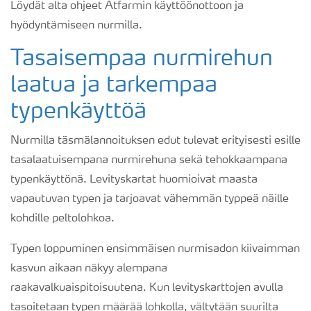
Löydät alta ohjeet Atfarmin käyttöönottoon ja
hyödyntämiseen nurmilla.
Tasaisempaa nurmirehun
laatua ja tarkempaa
typenkäyttöä
Nurmilla täsmälannoituksen edut tulevat erityisesti esille
tasalaatuisempana nurmirehuna sekä tehokkaampana
typenkäyttönä. Levityskartat huomioivat maasta
vapautuvan typen ja tarjoavat vähemmän typpeä näille
kohdille peltolohkoa.
Typen loppuminen ensimmäisen nurmisadon kiivaimman
kasvun aikaan näkyy alempana
raakavalkuaispitoisuutena. Kun levityskarttojen avulla
tasoitetaan typen määrää lohkolla, vältytään suurilta