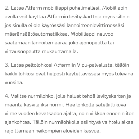
2. Lataa Atfarm mobiiliappi puhelimellesi. Mobiiliapin
avulla voit käyttää Atfarmin levityskarttoja myös silloin,
jos sinulla ei ole käytössäsi lannoitteenlevittimessäsi
määränsäätöautomatiikkaa. Mobiiliappi neuvoo
säätämään lannoitemäärää joko ajonopeutta tai
virtausnopeutta mukauttamalla.
3. Lataa peltolohkosi Atfarmiin Vipu-palvelusta, tällöin
kaikki lohkosi ovat helposti käytettävissäsi myös tulevina
vuosina.
4. Valitse nurmilohko, jolle haluat tehdä levityskartan ja
määritä kasvilajiksi nurmi. Hae lohkolta satelliittikuva
viime vuoden kevätsadon ajalta, noin viikkoa ennen niiton
ajankohtaa. Tällöin nurmilohkolla esiintyvä vaihtelu alkaa
rajoittamaan heikompien alueiden kasvua.