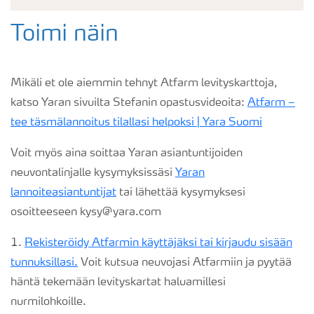
Toimi näin
Mikäli et ole aiemmin tehnyt Atfarm levityskarttoja,
katso Yaran sivuilta Stefanin opastusvideoita:
Atfarm –
tee täsmälannoitus tilallasi helpoksi | Yara Suomi
Voit myös aina soittaa Yaran asiantuntijoiden
neuvontalinjalle kysymyksissäsi
Yaran
lannoiteasiantuntijat
tai lähettää kysymyksesi
osoitteeseen kysy@yara.com
1.
Rekisteröidy Atfarmin käyttäjäksi tai kirjaudu sisään
tunnuksillasi.
Voit kutsua neuvojasi Atfarmiin ja pyytää
häntä tekemään levityskartat haluamillesi
nurmilohkoille.