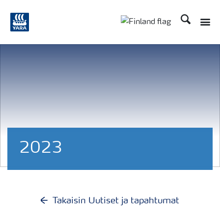
Etsi
Toggle
Toggle country langu
2023
Takaisin Uutiset ja tapahtumat