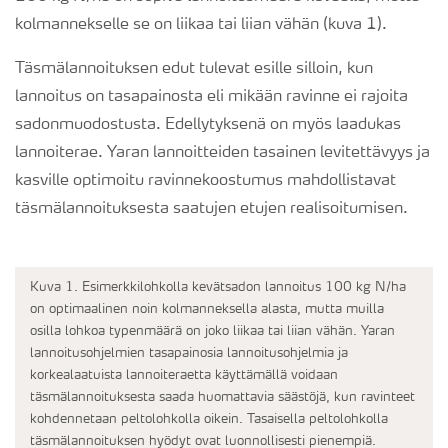
kolmannekselle se on liikaa tai liian vähän (kuva 1).
Täsmälannoituksen edut tulevat esille silloin, kun
lannoitus on tasapainosta eli mikään ravinne ei rajoita
sadonmuodostusta. Edellytyksenä on myös laadukas
lannoiterae. Yaran lannoitteiden tasainen levitettävyys ja
kasville optimoitu ravinnekoostumus mahdollistavat
täsmälannoituksesta saatujen etujen realisoitumisen.
Kuva 1. Esimerkkilohkolla kevätsadon lannoitus 100 kg N/ha
on optimaalinen noin kolmanneksella alasta, mutta muilla
osilla lohkoa typenmäärä on joko liikaa tai liian vähän. Yaran
lannoitusohjelmien tasapainosia lannoitusohjelmia ja
korkealaatuista lannoiteraetta käyttämällä voidaan
täsmälannoituksesta saada huomattavia säästöjä, kun ravinteet
kohdennetaan peltolohkolla oikein. Tasaisella peltolohkolla
täsmälannoituksen hyödyt ovat luonnollisesti pienempiä.