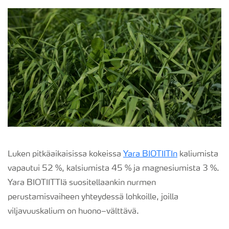
Luken pitkäaikaisissa kokeissa
Yara BIOTIITIn
kaliumista
vapautui 52 %, kalsiumista 45 % ja magnesiumista 3 %.
Yara BIOTIITTIä suositellaankin nurmen
perustamisvaiheen yhteydessä lohkoille, joilla
viljavuuskalium on huono–välttävä.