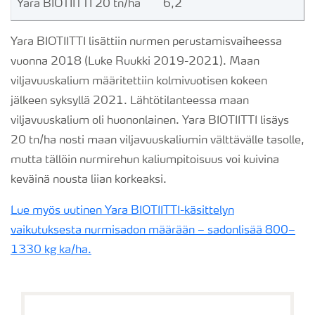
Yara BIOTIITTI 20 tn/ha
6,2
Yara BIOTIITTI lisättiin nurmen perustamisvaiheessa
vuonna 2018 (Luke Ruukki 2019-2021). Maan
viljavuuskalium määritettiin kolmivuotisen kokeen
jälkeen syksyllä 2021. Lähtötilanteessa maan
viljavuuskalium oli huononlainen. Yara BIOTIITTI lisäys
20 tn/ha nosti maan viljavuuskaliumin välttävälle tasolle,
mutta tällöin nurmirehun kaliumpitoisuus voi kuivina
keväinä nousta liian korkeaksi.
Lue myös uutinen Yara BIOTIITTI-käsittelyn
vaikutuksesta nurmisadon määrään – sadonlisää 800–
1330 kg ka/ha.