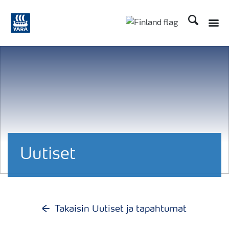
Etsi
Toggle
Toggle country langu
Uutiset
Takaisin Uutiset ja tapahtumat