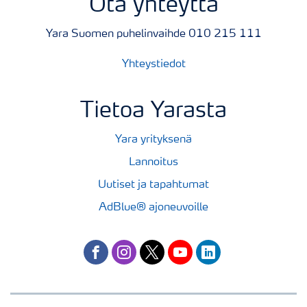
Ota yhteyttä
Yara Suomen puhelinvaihde 010 215 111
Yhteystiedot
Tietoa Yarasta
Yara yrityksenä
Lannoitus
Uutiset ja tapahtumat
AdBlue® ajoneuvoille
facebook
instagram
twitter
youtube
linkedin