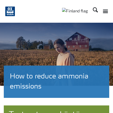
Etsi
Toggle
Toggle country langu
How to reduce ammonia
emissions