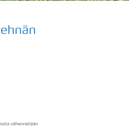
vehnän
rvosta vähennetään