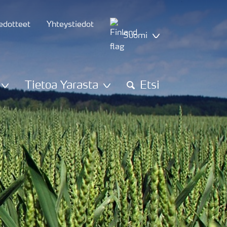
iedotteet
Yhteystiedot
Suomi
Tietoa Yarasta
Etsi