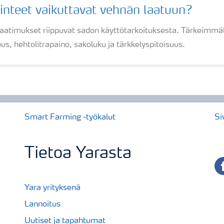
inteet vaikuttavat vehnän laatuun?
atimukset riippuvat sadon käyttötarkoituksesta. Tärkeimmät 
uus, hehtolitrapaino, sakoluku ja tärkkelyspitoisuus.
Smart Farming -työkalut
Si
Tietoa Yarasta
fa
Yara yrityksenä
Lannoitus
Uutiset ja tapahtumat