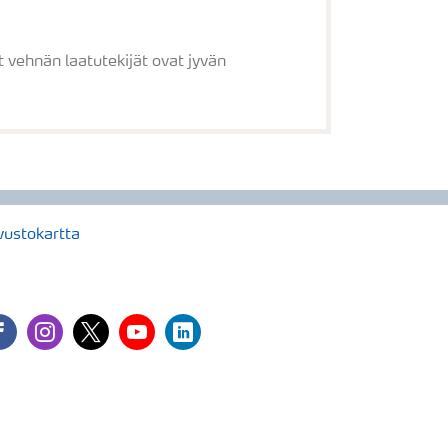
vehnän laatutekijät ovat jyvän
vustokartta
cebook
instagram
twitter
youtube
linkedin