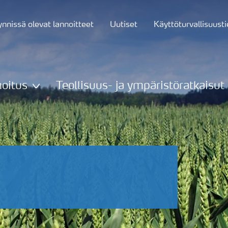
nnissä olevat lannoitteet
Uutiset
Käyttöturvallisuust
oitus
Teollisuus- ja ympäristöratkaisut