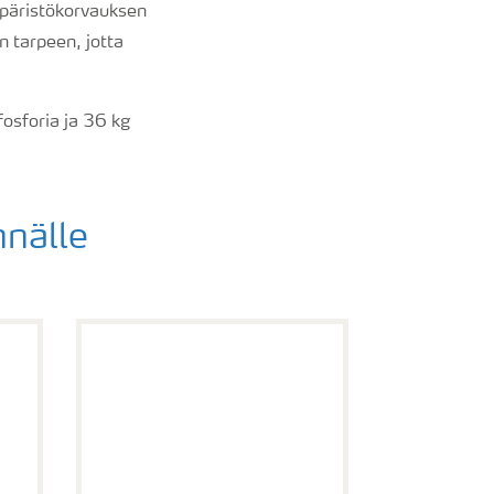
mpäristökorvauksen
n tarpeen, jotta
osforia ja 36 kg
hnälle