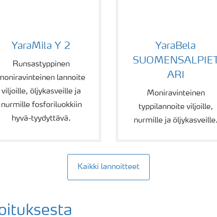
araMila Y 2
YaraBela SUOMENSAL
YaraMila Y 2
YaraBela
SUOMENSALPIE
Runsastyppinen
ARI
moniravinteinen lannoite
viljoille, öljykasveille ja
Moniravinteinen
nurmille fosforiluokkiin
typpilannoite viljoille,
hyvä-tyydyttävä.
nurmille ja öljykasveille
Kaikki lannoitteet
oituksesta