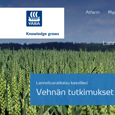
Atfarm
Myy
Lann
Lannoitusratkaisu kasvillesi
Vehnän tutkimukset