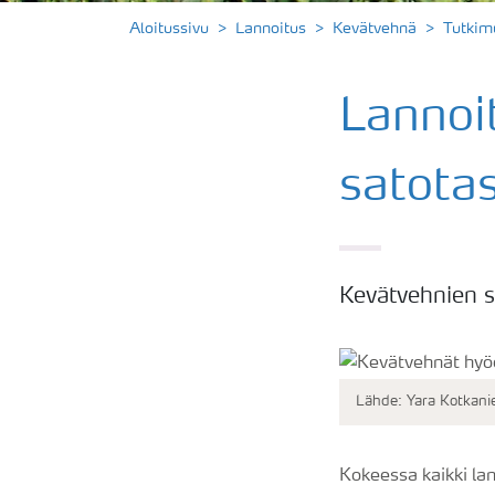
Aloitussivu
Lannoitus
Kevätvehnä
Tutkim
Lannoi
satota
Kevätvehnien s
Lähde: Yara Kotkan
Kokeessa kaikki la