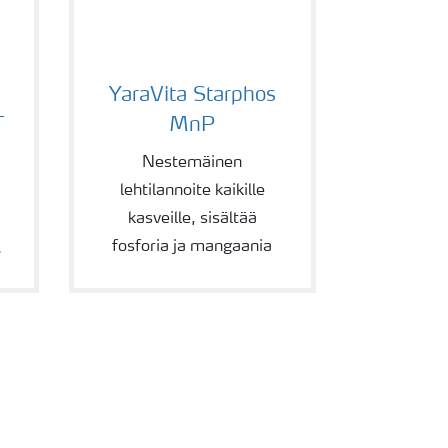
PIETARI
YaraVita Starphos MnP
YaraVita Starphos
T
MnP
Nestemäinen
lehtilannoite kaikille
kasveille, sisältää
fosforia ja mangaania
.