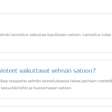
hnän lannoitus vaikuttaa lopulliseen satoon. Lannoitus tulee 
vinteet vaikuttavat vehnän satoon?
ikea tasapaino vehnän lannoituksessa takaa parhaan mahdoll
 kasvuhäiriöihin ja huonompaan satoon.