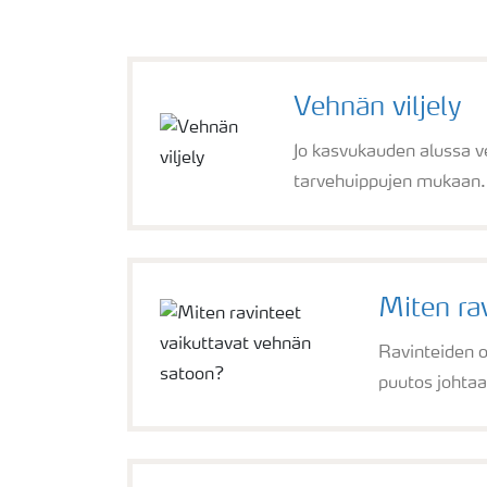
Vehnän viljely
Jo kasvukauden alussa ve
tarvehuippujen mukaan.
Miten ra
Ravinteiden o
puutos johtaa