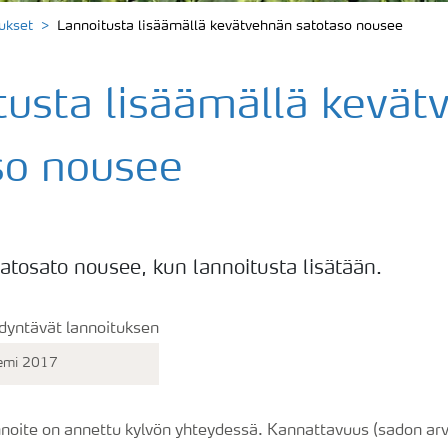
ukset
Lannoitusta lisäämällä kevätvehnän satotaso nousee
tusta lisäämällä kevät
so nousee
atosato nousee, kun lannoitusta lisätään.
iemi 2017
nnoite on annettu kylvön yhteydessä. Kannattavuus (sadon a