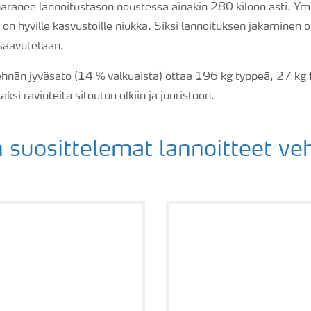
 paranee lannoitustason noustessa ainakin 280 kiloon asti. Y
on hyville kasvustoille niukka. Siksi lannoituksen jakaminen o
saavutetaan.
hnän jyväsato (14 % valkuaista) ottaa 196 kg typpeä, 27 kg f
ksi ravinteita sitoutuu olkiin ja juuristoon.
 suosittelemat lannoitteet ve