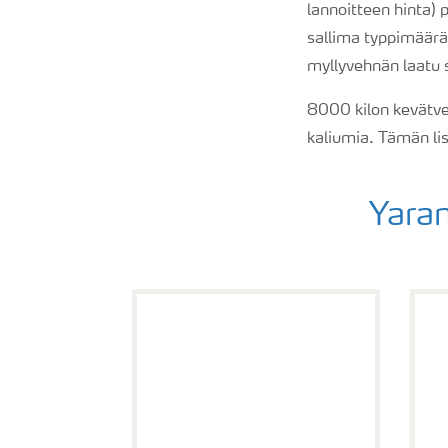
lannoitteen hinta)
sallima typpimäärä 
myllyvehnän laatu 
8000 kilon kevätve
kaliumia. Tämän lisä
Yaran