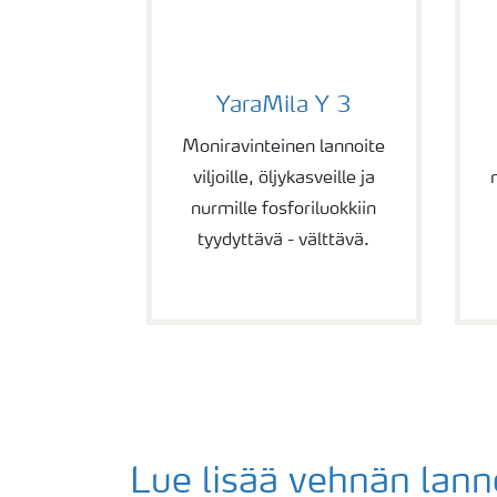
YaraMila Y 3
Y
YaraMila Y 3
Moniravinteinen lannoite
viljoille, öljykasveille ja
nurmille fosforiluokkiin
tyydyttävä - välttävä.
Lue lisää vehnän lann