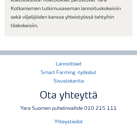
koetuloksista! Koetulokset perustuvat Yara
Kotkaniemen tutkimusaseman lannoituskokeisiin
sekä viljelijöiden kanssa yhteistyössä tehtyihin
tilakokeisiin.
Lannoitteet
Smart Farming -työkalut
Sivustokartta
Ota yhteyttä
Yara Suomen puhelinvaihde 010 215 111
Yhteystiedot