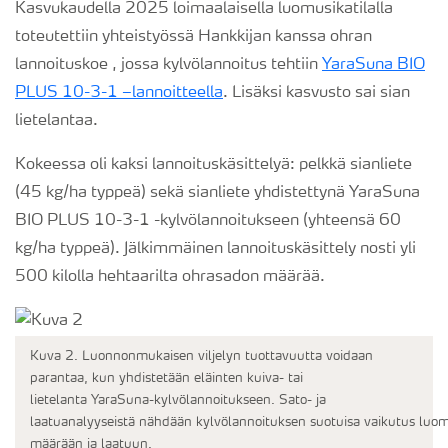
Kasvukaudella 2025 loimaalaisella luomusikatilalla
toteutettiin yhteistyössä Hankkijan kanssa ohran
lannoituskoe , jossa kylvölannoitus tehtiin
YaraSuna BIO
PLUS 10-3-1 –lannoitteella
. Lisäksi kasvusto sai sian
lietelantaa.
Kokeessa oli kaksi lannoituskäsittelyä: pelkkä sianliete
(45 kg/ha typpeä) sekä sianliete yhdistettynä YaraSuna
BIO PLUS 10-3-1 -kylvölannoitukseen (yhteensä 60
kg/ha typpeä). Jälkimmäinen lannoituskäsittely nosti yli
500 kilolla hehtaarilta ohrasadon määrää.
Kuva 2.
Luonnonmukaisen viljelyn tuottavuutta voidaan
parantaa, kun yhdistetään eläinten kuiva- tai
lietelanta
YaraSuna
-kylvölannoitukseen.
Sato- ja
laatuanalyys
eistä
nähdään
kylvölannoituksen
suotuisa
vaikutus
luo
määr
ään
ja laa
tuun
.