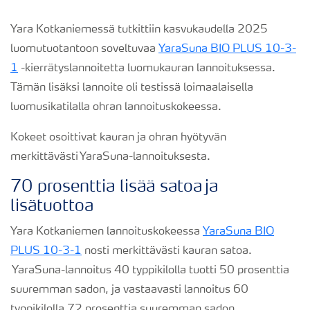
Yara Kotkaniemessä tutkittiin kasvukaudella 2025
luomutuotantoon soveltuvaa
YaraSuna BIO PLUS 10-3-
1
-kierrätyslannoitetta luomukauran lannoituksessa.
Tämän lisäksi lannoite oli testissä loimaalaisella
luomusikatilalla ohran lannoituskokeessa.
Kokeet osoittivat kauran ja ohran hyötyvän
merkittävästi YaraSuna-lannoituksesta.
70 prosenttia lisää satoa ja
lisätuottoa
Yara Kotkaniemen lannoituskokeessa
YaraSuna BIO
PLUS 10-3-1
nosti merkittävästi kauran satoa.
YaraSuna-lannoitus 40 typpikilolla tuotti 50 prosenttia
suuremman sadon, ja vastaavasti lannoitus 60
typpikilolla 72 prosenttia suuremman sadon