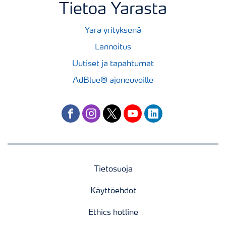
Tietoa Yarasta
Yara yrityksenä
Lannoitus
Uutiset ja tapahtumat
AdBlue® ajoneuvoille
facebook
instagram
twitter
youtube
linkedin
Tietosuoja
Käyttöehdot
Ethics hotline