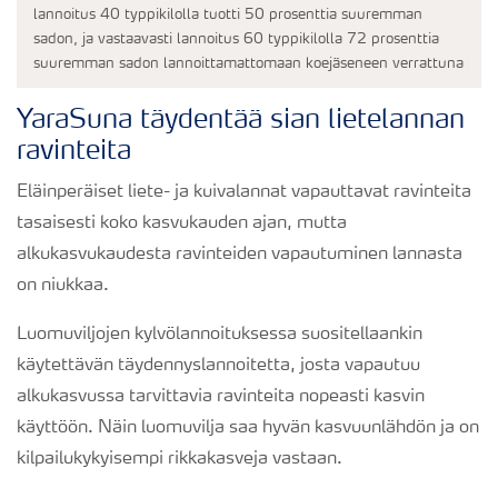
lannoitus 40 typpikilolla tuotti 50 prosenttia suuremman
sadon, ja vastaavasti lannoitus 60 typpikilolla 72 prosenttia
suuremman sadon lannoittamattomaan koejäseneen verrattuna
YaraSuna täydentää sian lietelannan
ravinteita
Eläinperäiset liete- ja kuivalannat vapauttavat ravinteita
tasaisesti koko kasvukauden ajan, mutta
alkukasvukaudesta ravinteiden vapautuminen lannasta
on niukkaa.
Luomuviljojen kylvölannoituksessa suositellaankin
käytettävän täydennyslannoitetta, josta vapautuu
alkukasvussa tarvittavia ravinteita nopeasti kasvin
käyttöön. Näin luomuvilja saa hyvän kasvuunlähdön ja on
kilpailukykyisempi rikkakasveja vastaan.