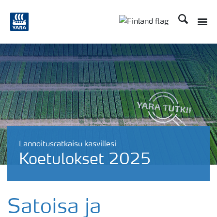
Etsi
Toggle
Toggle country langu
Lannoitusratkaisu kasvillesi
Koetulokset 2025
Satoisa ja