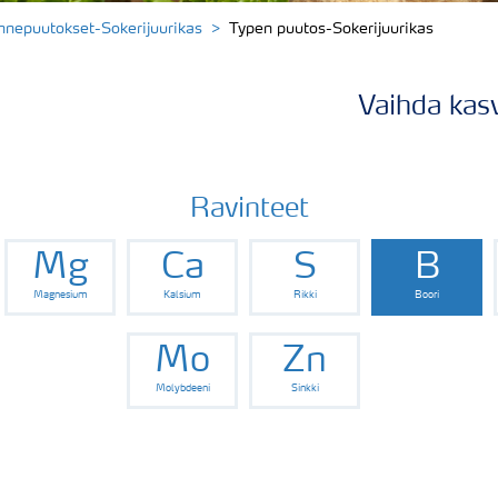
nnepuutokset-Sokerijuurikas
Typen puutos-Sokerijuurikas
Vaihda kasv
Ravinteet
Mg
Ca
S
B
Magnesium
Kalsium
Rikki
Boori
Mo
Zn
Molybdeeni
Sinkki