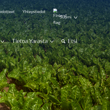
iedotteet
Yhteystiedot
Suomi
Tietoa Yarasta
Etsi