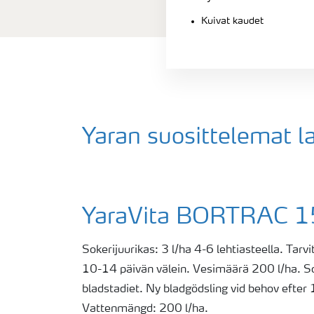
Kuivat kaudet
Yaran suosittelemat l
YaraVita BORTRAC 
Sokerijuurikas: 3 l/ha 4-6 lehtiasteella. Tarvi
10-14 päivän välein. Vesimäärä 200 l/ha. S
bladstadiet. Ny bladgödsling vid behov efte
Vattenmängd: 200 l/ha.