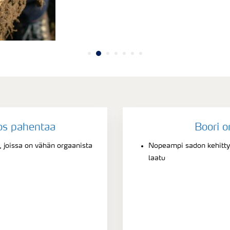
os pahentaa
Boori o
 joissa on vähän orgaanista
Nopeampi sadon kehitty
laatu