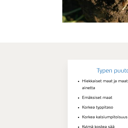
Typen puut
Hiekkaiset maat ja maat,
ainetta
Emäksiset maat
Korkea typpitaso
Korkea kalsiumpitoisuus
Kylmä kostea sää