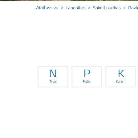
Aloitussivu
Lannoitus
Sokerijuurikas
Ravi
N
P
K
Typpi
Fosfori
Kalium