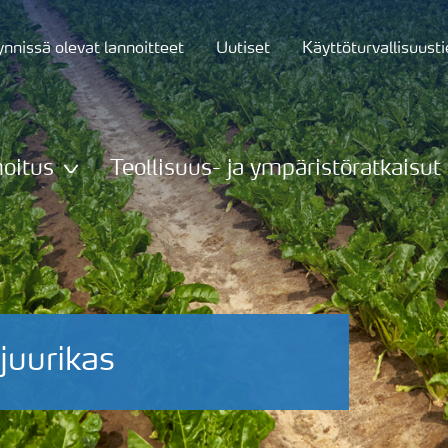
nnissä olevat lannoitteet
Uutiset
Käyttöturvallisuust
oitus
Teollisuus- ja ympäristöratkaisut
juurikas