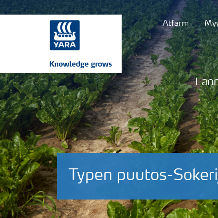
Atfarm
Myy
Lann
Typen puutos-Sokeri