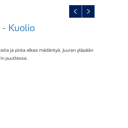
Previous
Next
 - Kuolio
teita ja pinta alkaa mädäntyä. Juuren yläpään
in puuttessa.