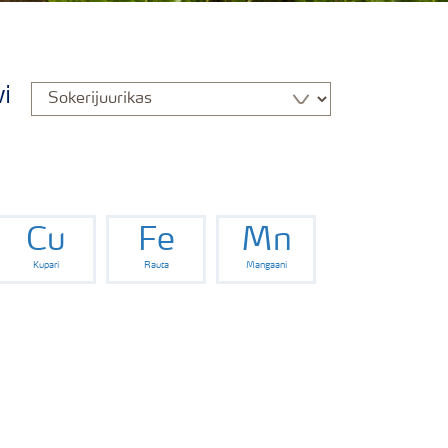
i
Cu
Fe
Mn
Kupari
Rauta
Mangaani