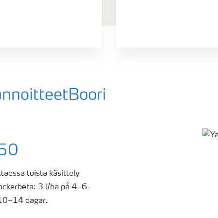
annoitteetBoori
150
ttaessa toista käsittely
ockerbeta: 3 l/ha på 4–6-
r 10–14 dagar.