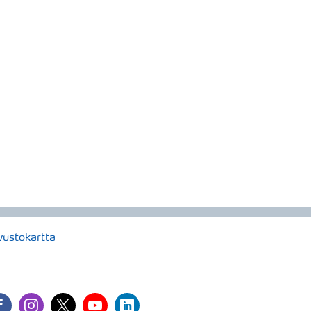
vustokartta
cebook
instagram
twitter
youtube
linkedin