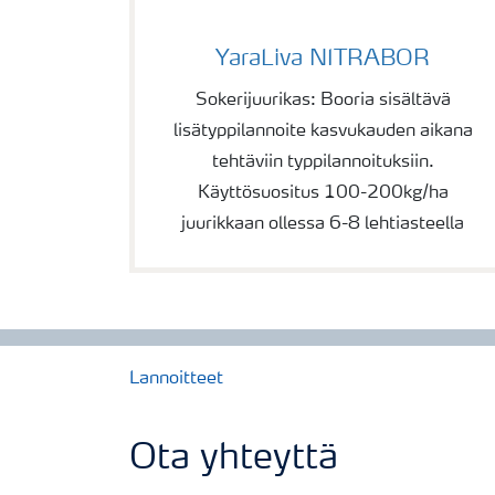
YaraLiva NITRABOR
YaraLiva NITRABOR
Sokerijuurikas: Booria sisältävä
lisätyppilannoite kasvukauden aikana
tehtäviin typpilannoituksiin.
Käyttösuositus 100-200kg/ha
juurikkaan ollessa 6-8 lehtiasteella
Lannoitteet
Ota yhteyttä