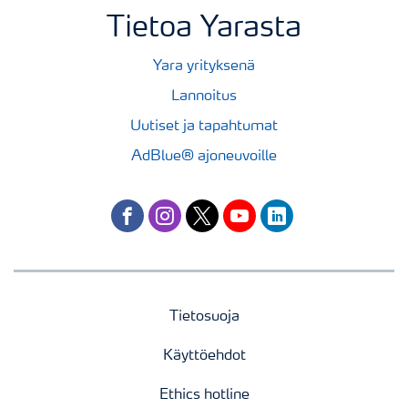
Tietoa Yarasta
Yara yrityksenä
Lannoitus
Uutiset ja tapahtumat
AdBlue® ajoneuvoille
facebook
instagram
twitter
youtube
linkedin
Tietosuoja
Käyttöehdot
Ethics hotline