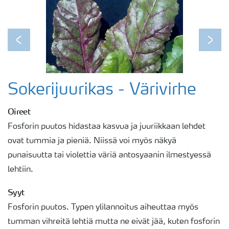
Previous
Next
Sokerijuurikas - Värivirhe
Oireet
Fosforin puutos hidastaa kasvua ja juuriikkaan lehdet
ovat tummia ja pieniä. Niissä voi myös näkyä
punaisuutta tai violettia väriä antosyaanin ilmestyessä
lehtiin.
Syyt
Fosforin puutos. Typen ylilannoitus aiheuttaa myös
tumman vihreitä lehtiä mutta ne eivät jää, kuten fosforin