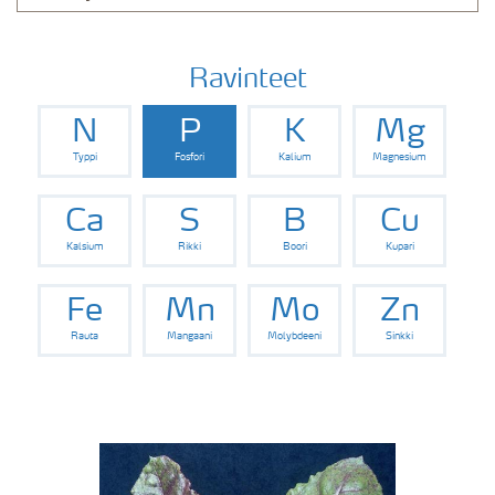
Ravinteet
N
P
K
Mg
Typpi
Fosfori
Kalium
Magnesium
Ca
S
B
Cu
Kalsium
Rikki
Boori
Kupari
Fe
Mn
Mo
Zn
Rauta
Mangaani
Molybdeeni
Sinkki