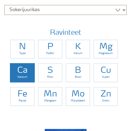
Ravinteet
N
P
K
Mg
Typpi
Fosfori
Kalium
Magnesium
Ca
S
B
Cu
Kalsium
Rikki
Boori
Kupari
Fe
Mn
Mo
Zn
Rauta
Mangaani
Molybdeeni
Sinkki