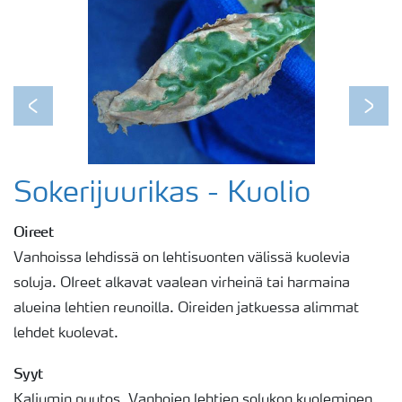
Previous
Next
Sokerijuurikas - Kuolio
Oireet
Vanhoissa lehdissä on lehtisuonten välissä kuolevia
soluja. OIreet alkavat vaalean virheinä tai harmaina
alueina lehtien reunoilla. Oireiden jatkuessa alimmat
lehdet kuolevat.
Syyt
Kaliumin puutos. Vanhojen lehtien solukon kuoleminen