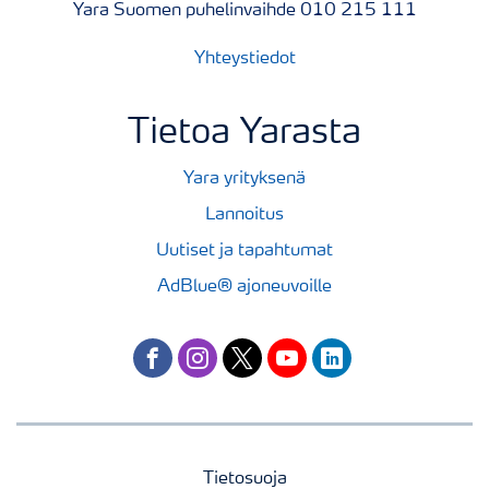
Yara Suomen puhelinvaihde 010 215 111
Yhteystiedot
Tietoa Yarasta
Yara yrityksenä
Lannoitus
Uutiset ja tapahtumat
AdBlue® ajoneuvoille
facebook
instagram
twitter
youtube
linkedin
Tietosuoja