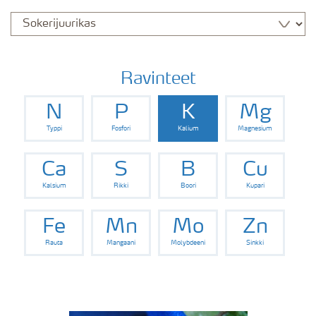
Ravinteet
N
P
K
Mg
Typpi
Fosfori
Kalium
Magnesium
Ca
S
B
Cu
Kalsium
Rikki
Boori
Kupari
Fe
Mn
Mo
Zn
Rauta
Mangaani
Molybdeeni
Sinkki