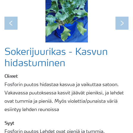
Previous
Next
Sokerijuurikas - Kasvun
hidastuminen
Oireet
Fosforin puutos hidastaa kasvua ja vaikuttaa satoon.
Vakavassa puutoksessa kasvit jäävät pieniksi, ja lehdet
ovat tummia ja pieniä. Myös violettia/punaista väriä
esiintyy lehden reunoissa
Syyt
Fosforin puutos Lehdet ovat pieniä ja tummia.