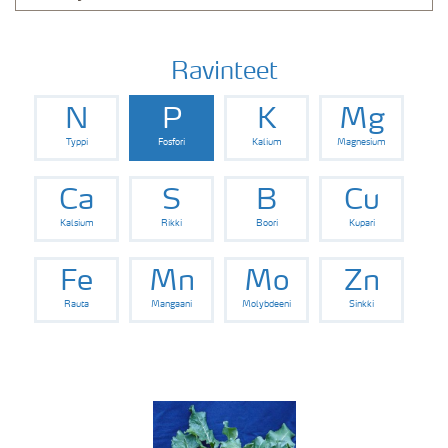
Ravinteet
N
P
K
Mg
Typpi
Fosfori
Kalium
Magnesium
Ca
S
B
Cu
Kalsium
Rikki
Boori
Kupari
Fe
Mn
Mo
Zn
Rauta
Mangaani
Molybdeeni
Sinkki