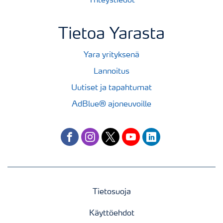
Yhteystiedot
Tietoa Yarasta
Yara yrityksenä
Lannoitus
Uutiset ja tapahtumat
AdBlue® ajoneuvoille
facebook
instagram
twitter
youtube
linkedin
Tietosuoja
Käyttöehdot