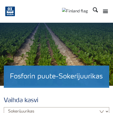
Etsi
Fosforin puute-Sokerijuurikas
Vaihda kasvi