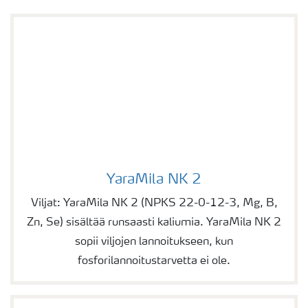
YaraMila NK 2
YaraMila NK 2
Viljat: YaraMila NK 2 (NPKS 22-0-12-3, Mg, B,
Zn, Se) sisältää runsaasti kaliumia. YaraMila NK 2
sopii viljojen lannoitukseen, kun
fosforilannoitustarvetta ei ole.