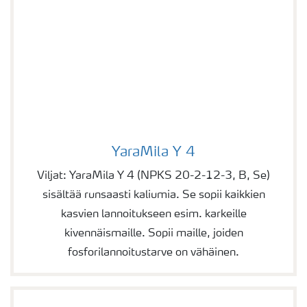
YaraMila Y 4
YaraMila Y 4
Viljat: YaraMila Y 4 (NPKS 20-2-12-3, B, Se)
sisältää runsaasti kaliumia. Se sopii kaikkien
kasvien lannoitukseen esim. karkeille
kivennäismaille. Sopii maille, joiden
fosforilannoitustarve on vähäinen.