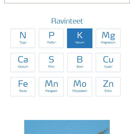
Ravinteet
N
P
K
Mg
Typpi
Fosfori
Kalium
Magnesium
Ca
S
B
Cu
Kalsium
Rikki
Boori
Kupari
Fe
Mn
Mo
Zn
Rauta
Mangaani
Molybdeeni
Sinkki