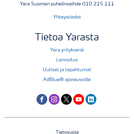
Yara Suomen puhelinvaihde 010 215 111
Yhteystiedot
Tietoa Yarasta
Yara yrityksenä
Lannoitus
Uutiset ja tapahtumat
AdBlue® ajoneuvoille
facebook
instagram
twitter
youtube
linkedin
Tietosuoja