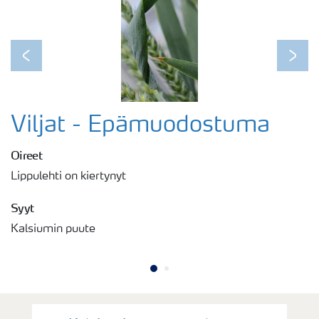
Previous
Next
Viljat - Epämuodostuma
Oireet
Lippulehti on kiertynyt
Syyt
Kalsiumin puute