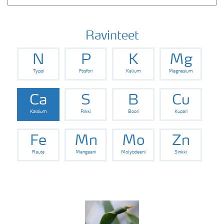
Ravinteet
N
P
K
Mg
Typpi
Fosfori
Kalium
Magnesium
Ca
S
B
Cu
Kalsium
Rikki
Boori
Kupari
Fe
Mn
Mo
Zn
Rauta
Mangaani
Molybdeeni
Sinkki