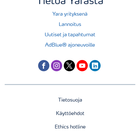
Tietoa Yarasta
Yara yrityksenä
Lannoitus
Uutiset ja tapahtumat
AdBlue® ajoneuvoille
facebook
instagram
twitter
youtube
linkedin
Tietosuoja
Käyttöehdot
Ethics hotline