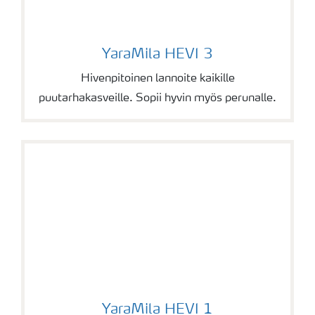
YaraMila HEVI 3
YaraMila HEVI 3
Hivenpitoinen lannoite kaikille
puutarhakasveille. Sopii hyvin myös perunalle.
YaraMila HEVI 1
YaraMila HEVI 1