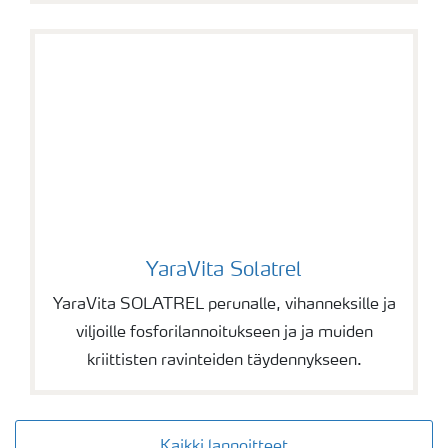
YaraVita Solatrel
YaraVita Solatrel
YaraVita SOLATREL perunalle, vihanneksille ja
viljoille fosforilannoitukseen ja ja muiden
kriittisten ravinteiden täydennykseen.
Kaikki lannoitteet