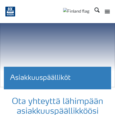
Etsi
Toggle
Toggle country langu
Asiakkuuspäälliköt
Ota yhteyttä lähimpään
asiakkuuspäällikköösi