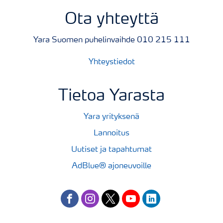
Ota yhteyttä
Yara Suomen puhelinvaihde 010 215 111
Yhteystiedot
Tietoa Yarasta
Yara yrityksenä
Lannoitus
Uutiset ja tapahtumat
AdBlue® ajoneuvoille
facebook
instagram
twitter
youtube
linkedin