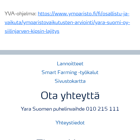
YVA-ohjelma:
https://www.ymparisto.fi/fi/osallistu-ja-
vaikuta/ymparistovaikutusten-arviointi/yara-suomi-oy-
siilinjarven-kipsin-lajitys
Lannoitteet
Smart Farming -työkalut
Sivustokartta
Ota yhteyttä
Yara Suomen puhelinvaihde 010 215 111
Yhteystiedot