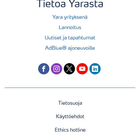
Tietoa Yarasta
Yara yrityksenä
Lannoitus
Uutiset ja tapahtumat
AdBlue® ajoneuvoille
facebook
instagram
twitter
youtube
linkedin
Tietosuoja
Käyttöehdot
Ethics hotline