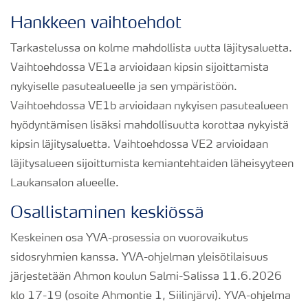
Hankkeen vaihtoehdot
Tarkastelussa on kolme mahdollista uutta läjitysaluetta.
Vaihtoehdossa VE1a arvioidaan kipsin sijoittamista
nykyiselle pasutealueelle ja sen ympäristöön.
Vaihtoehdossa VE1b arvioidaan nykyisen pasutealueen
hyödyntämisen lisäksi mahdollisuutta korottaa nykyistä
kipsin läjitysaluetta. Vaihtoehdossa VE2 arvioidaan
läjitysalueen sijoittumista kemiantehtaiden läheisyyteen
Laukansalon alueelle.
Osallistaminen keskiössä
Keskeinen osa YVA-prosessia on vuorovaikutus
sidosryhmien kanssa. YVA-ohjelman yleisötilaisuus
järjestetään Ahmon koulun Salmi-Salissa 11.6.2026
klo 17-19 (osoite Ahmontie 1, Siilinjärvi). YVA-ohjelma