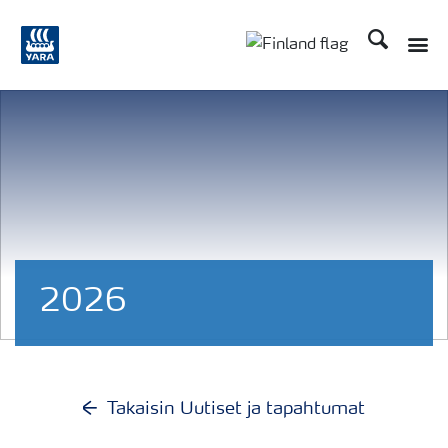
Etsi
Toggle
Toggle country langu
2026
Takaisin Uutiset ja tapahtumat