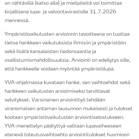
on nähtävillä (katso alla) ja mielipiteitä voi toimittaa
kirjallisena lupa- ja valvontavirastolle 31.7.2026
mennessä.
Ympäristövaikutusten arvioinnin tavoitteena on tuottaa
tietoa hankkeen vaikutuksista ihmisiin ja ympäristöön
sekä lisätä kansalaisten tiedonsaantia ja
osallistumismahdollisuuksia. Arviointi on edellytys sille,
että hankkeelle voidaan myöntää ympäristölupa.
YVA-ohjelmassa kuvataan hanke, sen vaihtoehdot sekä
hankkeen vaikutusten arvioimiseksi tarvittavat
selvitykset. Varsinainen arviointityö tehdään
viranomaisen antaman lausunnon mukaisesti ja tulokset
kootaan ympäristövaikutusten arviointiselostukseen.
YVA-menettelyn päätyttyä valitaan lupavaiheeseen
etenevä toteutusvaihtoehto arviointitulokset huomioon