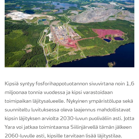
Kipsiä syntyy fosforihappotuotannon sivuvirtana noin 1,6
miljoonaa tonnia vuodessa ja kipsi varastoidaan
toimipaikan läjitysalueelle. Nykyinen ympäristölupa sekä
suunniteltu luvituksessa oleva laajennus mahdollistavat
kipsin läjityksen arviolta 2030-luvun puoliväliin asti. Jotta
Yara voi jatkaa toimintaansa Siilinjärvellä tämän jälkeen
2060-luvulle asti, kipsille tarvitaan lisää läjitystilaa.