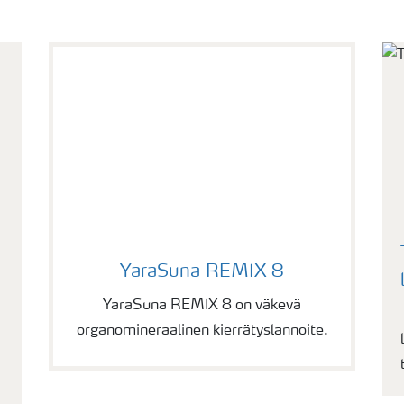
YaraSuna REMIX 8
YaraSuna REMIX 8
YaraSuna REMIX 8 on väkevä
organomineraalinen kierrätyslannoite.