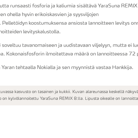
tta runsaasti fosforia ja kaliumia sisältävä YaraSuna REMIX
en ohella hyvin erikoiskasvien ja syysviljojen
. Pelletöidyn koostumuksensa ansiosta lannoitteen levitys on
oitteiden levityskalustolla.
oveltuu tavanomaiseen ja uudistavaan viljelyyn, mutta ei l
aa. Kokonaisfosforin ilmoitettava määrä on lannoitteessa 72 
 Yaran tehtaalla Nokialla ja sen myynnistä vastaa Hankkija.
vassa kasvusto on tasainen ja kukkii. Kuvan alareunassa keskellä näkyvä
 on kylvölannoitettu YaraSuna REMIX 8:lla. Lipusta oikealle on lannoitt