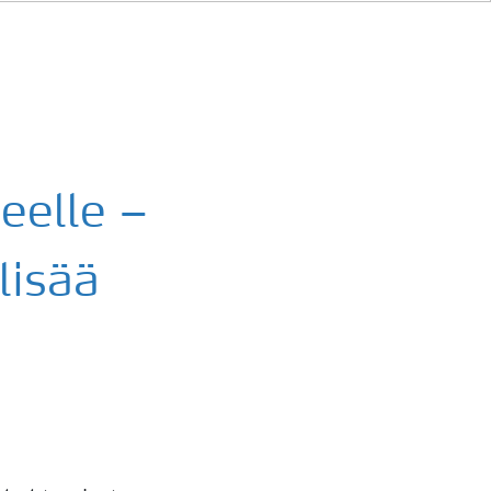
eelle –
lisää