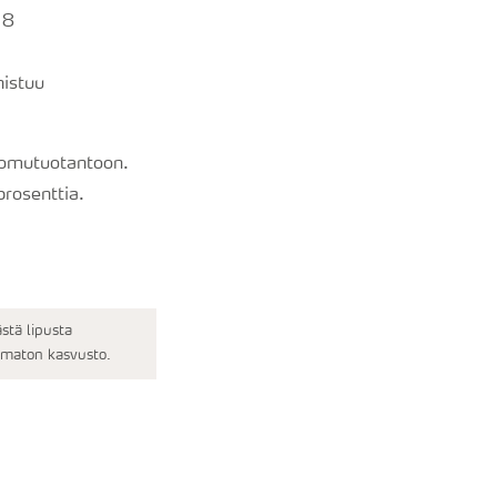
 8
nistuu
uomutuotantoon.
prosenttia.
stä lipusta
amaton kasvusto.