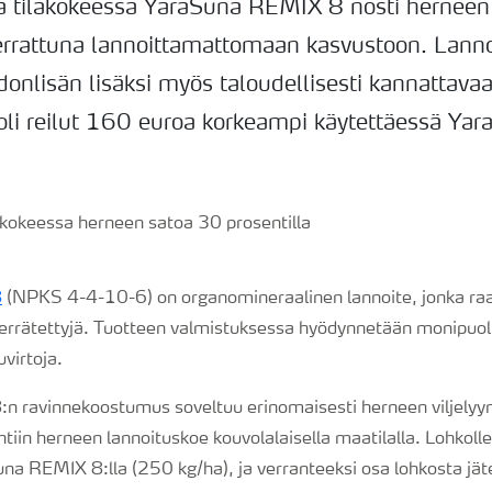
a tilakokeessa YaraSuna REMIX 8 nosti herneen
errattuna lannoittamattomaan kasvustoon. Lannoi
donlisän lisäksi myös taloudellisesti kannattava
 oli reilut 160 euroa korkeampi käytettäessä Y
8
(NPKS 4-4-10-6) on organomineraalinen lannoite, jonka raa
ierrätettyjä. Tuotteen valmistuksessa hyödynnetään monipuoli
uvirtoja.
 ravinnekoostumus soveltuu erinomaisesti herneen viljelyy
tiin herneen lannoituskoe kouvolalaisella maatilalla. Lohkoll
una REMIX 8:lla (250 kg/ha), ja verranteeksi osa lohkosta jäte