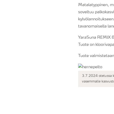
Matalatyppinen, mu
soveltuu palkokasvi
kylvölannoitukseen
tavanomaisella lann
YaraSuna REMIX 8 s
Tuote on kloorivap
Tuote valmistetaan
3.7.2024 otetussa ku
vasemmalle kasvusto