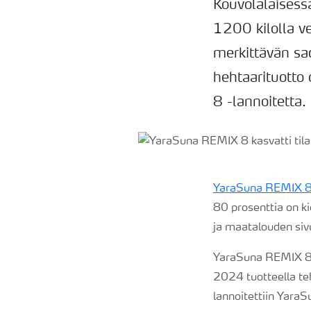
Kouvolalaisess
1200 kilolla v
merkittävän sa
hehtaarituotto
8 -lannoitetta.
YaraSuna REMIX 
80 prosenttia on k
ja maatalouden siv
YaraSuna REMIX 8:n
2024 tuotteella teh
lannoitettiin YaraS