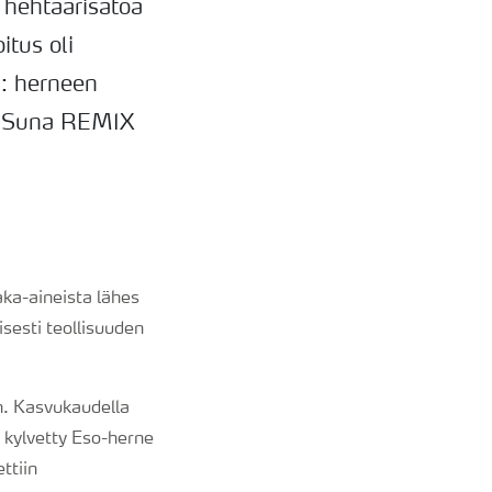
 hehtaarisatoa
tus oli
a: herneen
araSuna REMIX
ka-aineista lähes
sesti teollisuuden
n. Kasvukaudella
e kylvetty Eso-herne
ttiin