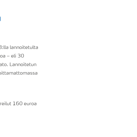
ä
lla lannoitetulta
loa – eli 30
ato. Lannoitetun
noittamattomassa
 reilut 160 euroa