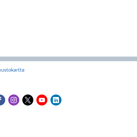
vustokartta
cebook
instagram
twitter
youtube
linkedin