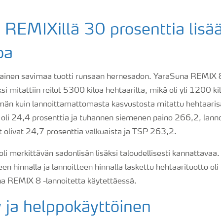
REMIXillä 30 prosenttia lisä
oa
inen savimaa tuotti runsaan hernesadon. YaraSuna REMIX 8:
i mitattiin reilut 5300 kiloa hehtaarilta, mikä oli yli 1200 ki
än kuin lannoittamattomasta kasvustosta mitattu hehtaaris
 oli 24,4 prosenttia ja tuhannen siemenen paino 266,2, lan
 olivat 24,7 prosenttia valkuaista ja TSP 263,2.
li merkittävän sadonlisän lisäksi taloudellisesti kannattavaa.
 hinnalla ja lannoitteen hinnalla laskettu hehtaarituotto oli
a REMIX 8 -lannoitetta käytettäessä.
y ja helppokäyttöinen