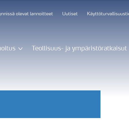
nnissä olevat lannoitteet
Uutiset
Käyttöturvallisuust
oitus
Teollisuus- ja ympäristöratkaisut