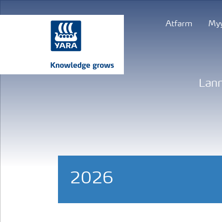
Atfarm
Myy
Lann
2026