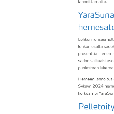
lannoittamatta.
YaraSuna 
hernesat
Lohkon runsasmulta
lohkon osalta sadoks
prosenttia – enemm
sadon valkuaistaso
puolestaan lukemat
Herneen lannoitus o
Syksyn 2024 herneen
korkeampi YaraSun
Pelletöit