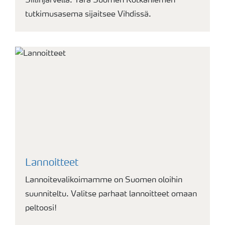
Siilinjärvellä. Yara Suomen Kotkaniemen
tutkimusasema sijaitsee Vihdissä.
Lannoitteet
Lannoitevalikoimamme on Suomen oloihin
suunniteltu. Valitse parhaat lannoitteet omaan
peltoosi!