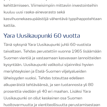
kehittämiseen. Viimeisimpiin mittaviin investointeihin
kuuluu uusi raaka-ainevarasto sekä
kasvihuonekaasupäästöjä vähentävä typpihappotehtaan
kattila.
Yara Uusikaupunki 60 vuotta
Tänä syksynä Yara Uusikaupunki juhlii 60-vuotista
taivaltaan. Tehdas perustettiin vuonna 1965 lisäämään
Suomen vientiä ja vastaamaan kasvavaan lannoitteiden
kysyntään. Uusikaupunki valikoitui sijainniksi hyvien
meriyhteyksien ja Etelä-Suomen viljelyalueiden
läheisyyden vuoksi. Tehdas toteuttaa edelleen
alkuperäistä tehtäväänsä, ja sen tuotannosta yli 80
prosenttia viedään yli 40 eri maahan. Lisäksi Yara
Uusikaupunki on ollut keskeinen osa Suomen
huoltovarmuutta ja vientiteollisuutta perustamisestaan