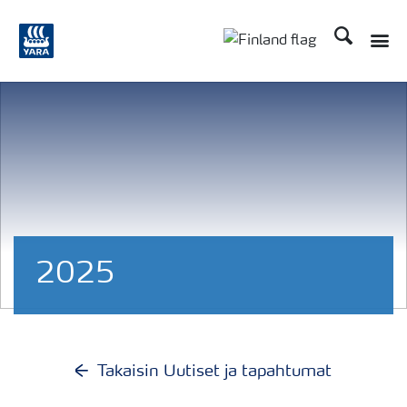
Etsi
Toggle
Toggle country langu
2025
Takaisin Uutiset ja tapahtumat