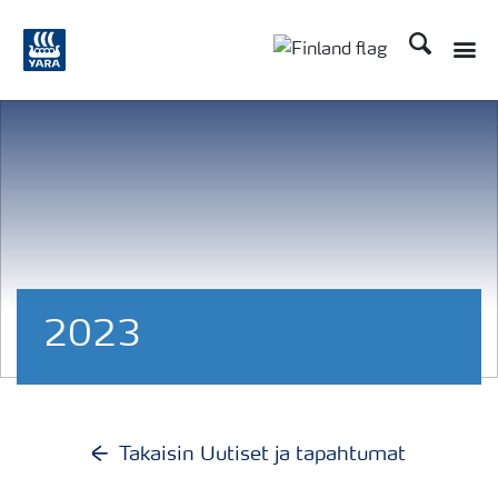
Etsi
Toggle
Toggle country langu
2023
Takaisin Uutiset ja tapahtumat