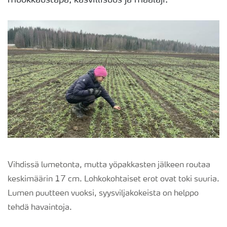
muokkaustapa, kasvillisuus ja maalaji.
Vihdissä lumetonta, mutta yöpakkasten jälkeen routaa
keskimäärin 17 cm. Lohkokohtaiset erot ovat toki suuria.
Lumen puutteen vuoksi, syysviljakokeista on helppo
tehdä havaintoja.