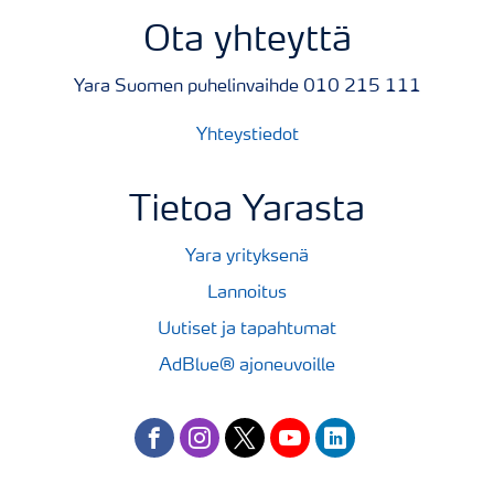
Ota yhteyttä
Yara Suomen puhelinvaihde 010 215 111
Yhteystiedot
Tietoa Yarasta
Yara yrityksenä
Lannoitus
Uutiset ja tapahtumat
AdBlue® ajoneuvoille
facebook
instagram
twitter
youtube
linkedin