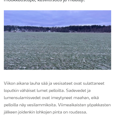
muokkaustapa, kasvillisuus ja maalaji.
Viikon aikana lauha sää ja vesisateet ovat sulattaneet
loputkin vähäiset lumet pelloilta. Sadevedet ja
lumensulamisvedet ovat imeytyneet maahan, eikä
pelloilla näy vesilammikoita. Viimeaikaisten yöpakkasten
jälkeen joidenkin lohkojen pinta on roudassa.