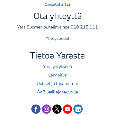
Sivustokartta
Ota yhteyttä
Yara Suomen puhelinvaihde 010 215 111
Yhteystiedot
Tietoa Yarasta
Yara yrityksenä
Lannoitus
Uutiset ja tapahtumat
AdBlue® ajoneuvoille
facebook
instagram
twitter
youtube
linkedin