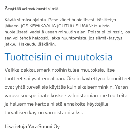
Ärsyttää voimakkaasti silmiä.
Käytä silmäsuojainta. Pese kädet huolellisesti käsittelyn
jälkeen. JOS KEMIKAALIA JOUTUU SILMIIN: Huuhdo
huolellisesti vedellä usean minuutin ajan. Poista piilolinssit, jos
sen voi tehdä helposti. Jatka huuhtomista. Jos silmä-ärsytys
jatkuu: Hakeudu lääkäriin.
Tuotteisiin ei muutoksia
Vaikka pakkausmerkintöihin tulee muutoksia, itse
tuotteet säilyvät ennallaan. Oikein käytettynä lannoitteet
ovat yhtä turvallisia käyttää kuin aikaisemminkin. Yaran
varovaisuusperiaate koskee valmistamiamme tuotteita
ja haluamme kertoa niistä ennakolta käyttäjille
turvallisen käytön varmistamiseksi.
Lisätietoja Yara Suomi Oy