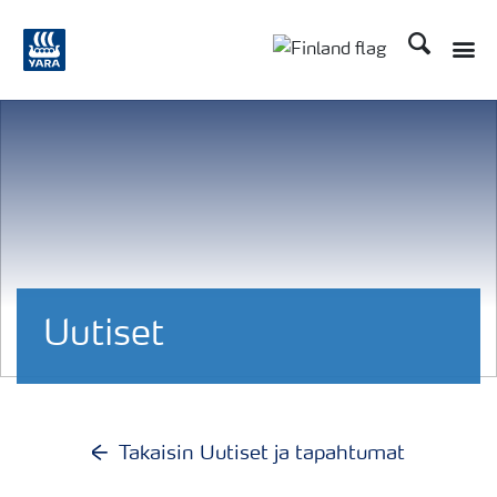
Etsi
Toggle
Toggle country langu
Uutiset
Takaisin Uutiset ja tapahtumat