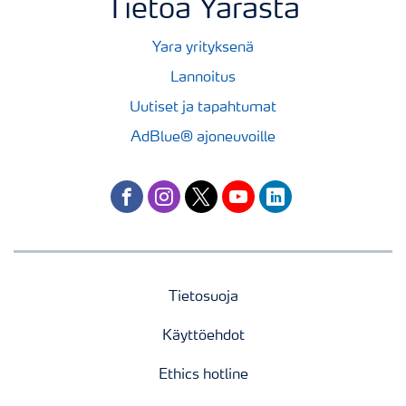
Tietoa Yarasta
Yara yrityksenä
Lannoitus
Uutiset ja tapahtumat
AdBlue® ajoneuvoille
facebook
instagram
twitter
youtube
linkedin
Tietosuoja
Käyttöehdot
Ethics hotline