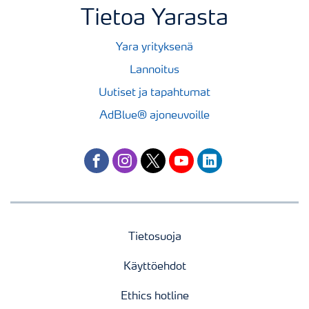
Tietoa Yarasta
Yara yrityksenä
Lannoitus
Uutiset ja tapahtumat
AdBlue® ajoneuvoille
facebook
instagram
twitter
youtube
linkedin
Tietosuoja
Käyttöehdot
Ethics hotline