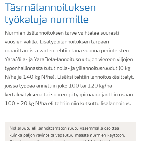
Täsmälannoituksen
työkaluja nurmille
Nurmien lisälannoituksen tarve vaihtelee suuresti
vuosien välillä. Lisätyppilannoituksen tarpeen
määrittämistä varten tehtiin tänä vuonna perinteisten
YaraMila- ja YaraBela-lannoitusruutujen viereen viljojen
typenhallinnasta tutut nolla- ja ylilannoitusruudut (0 kg
N/ha ja 140 kg N/ha). Lisäksi tehtiin lannoituskäsittelyt,
joissa typpeä annettiin joko 100 tai 120 kg/ha
kertalevityksenä tai suurempi typpimäärä jaettiin osaan
100 + 20 kg N/ha eli tehtiin niin kutsuttu lisälannoitus.
Nollaruutu eli lannoittamaton ruutu vasemmalla osoittaa
kuinka paljon ravinteita vapautuu maasta nurmien käyttöön.