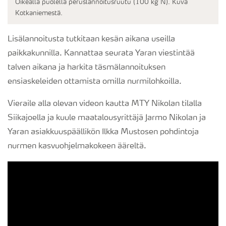
Oikealla puolella peruslannoitusruutu (100 kg N). Kuva
Kotkaniemestä.
Lisälannoitusta tutkitaan kesän aikana useilla
paikkakunnilla. Kannattaa seurata Yaran viestintää
talven aikana ja harkita täsmälannoituksen
ensiaskeleiden ottamista omilla nurmilohkoilla.
Vieraile alla olevan videon kautta MTY Nikolan tilalla
Siikajoella ja kuule maatalousyrittäjä Jarmo Nikolan ja
Yaran asiakkuuspäällikön Ilkka Mustosen pohdintoja
nurmen kasvuohjelmakokeen ääreltä.