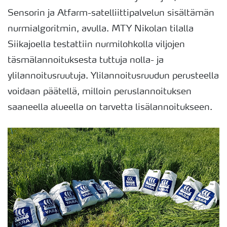
Sensorin ja Atfarm-satelliittipalvelun sisältämän
nurmialgoritmin, avulla. MTY Nikolan tilalla
Siikajoella testattiin nurmilohkolla viljojen
täsmälannoituksesta tuttuja nolla- ja
ylilannoitusruutuja. Ylilannoitusruudun perusteella
voidaan päätellä, milloin peruslannoituksen
saaneella alueella on tarvetta lisälannoitukseen.