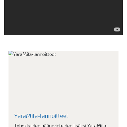
YaraMila-lannoitteet
Tehokkaiden pääravinteiden lisäksi YaraMila-