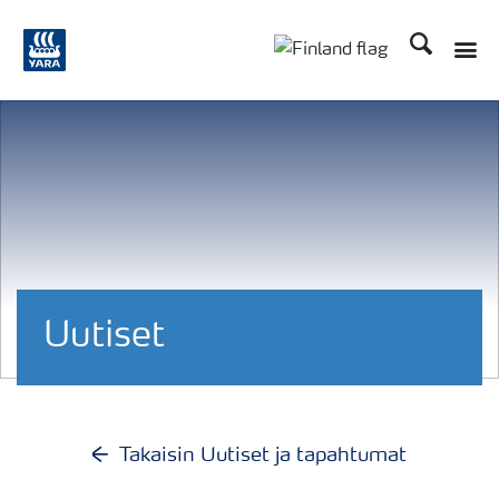
Etsi
Toggle
Toggle country langu
Uutiset
Takaisin Uutiset ja tapahtumat