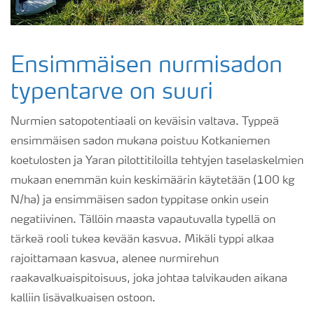
Ensimmäisen nurmisadon
typentarve on suuri
Nurmien satopotentiaali on keväisin valtava. Typpeä
ensimmäisen sadon mukana poistuu Kotkaniemen
koetulosten ja Yaran pilottitiloilla tehtyjen taselaskelmien
mukaan enemmän kuin keskimäärin käytetään (100 kg
N/ha) ja ensimmäisen sadon typpitase onkin usein
negatiivinen. Tällöin maasta vapautuvalla typellä on
tärkeä rooli tukea kevään kasvua. Mikäli typpi alkaa
rajoittamaan kasvua, alenee nurmirehun
raakavalkuaispitoisuus, joka johtaa talvikauden aikana
kalliin lisävalkuaisen ostoon.