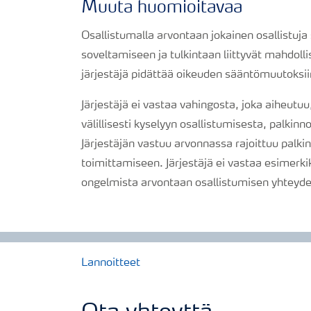
Muuta huomioitavaa
Osallistumalla arvontaan jokainen osallistuj
soveltamiseen ja tulkintaan liittyvät mahdolli
järjestäjä pidättää oikeuden sääntömuutoksi
Järjestäjä ei vastaa vahingosta, joka aiheutuu
välillisesti kyselyyn osallistumisesta, palkin
Järjestäjän vastuu arvonnassa rajoittuu palki
toimittamiseen. Järjestäjä ei vastaa esimerkiks
ongelmista arvontaan osallistumisen yhteyd
Lannoitteet