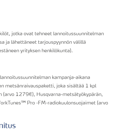
nkilöt, jotka ovat tehneet lannoitussuunnitelman
a ja lähettäneet tarjouspyynnön välillä
stäneen yrityksen henkilökunta).
a lannoitussuunnitelman kampanja-aikana
en metsänraivauspaketti, joka sisältää 1 kpl
 (arvo 1279€), Husqvarna-metsätyökypärän,
orkTunes™ Pro -FM-radiokuulonsuojaimet (arvo
mitus