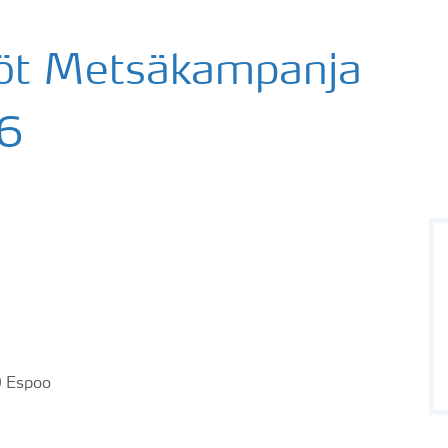
öt Metsäkampanja
26
0 Espoo