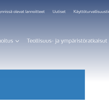
nnissä olevat lannoitteet
Uutiset
Käyttöturvallisuust
oitus
Teollisuus- ja ympäristöratkaisut