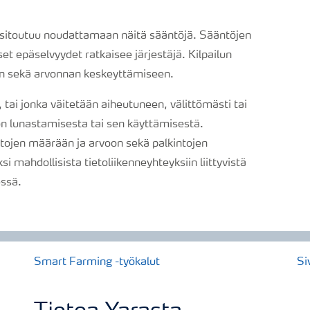
a sitoutuu noudattamaan näitä sääntöjä. Sääntöjen
set epäselvyydet ratkaisee järjestäjä. Kilpailun
in sekä arvonnan keskeyttämiseen.
, tai jonka väitetään aiheutuneen, välittömästi tai
non lunastamisesta tai sen käyttämisestä.
ntojen määrään ja arvoon sekä palkintojen
i mahdollisista tietoliikenneyhteyksiin liittyvistä
essä.
Smart Farming -työkalut
Si