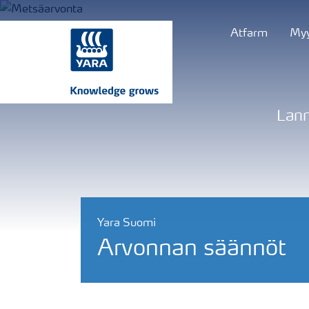
Atfarm
Myy
Lann
Yara Suomi
Arvonnan säännöt