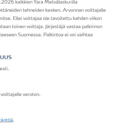
.2026 kaikkien Yara Metsälaskurilla
ettäneiden tehneiden kesken. Arvonnan voittajalle
itse. Ellei voittajaa ole tavoitettu kahden viikon
taan toinen voittaja. Järjestäjä vastaa palkinnon
tteeseen Suomessa. Palkintoa ei voi vaihtaa
suus
esti.
voittajalle veroton.
täntöä
.