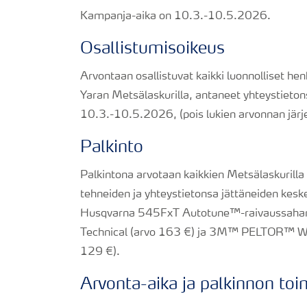
Kampanja-aika on 10.3.-10.5.2026.
Osallistumisoikeus
Arvontaan osallistuvat kaikki luonnolliset he
Yaran Metsälaskurilla, antaneet yhteystietons
10.3.-10.5.2026, (pois lukien arvonnan järje
Palkinto
Palkintona arvotaan kaikkien Metsälaskurill
tehneiden ja yhteystietonsa jättäneiden kesk
Husqvarna 545FxT Autotune™-raivaussahan
Technical (arvo 163 €) ja 3M™ PELTOR™ W
129 €).
Arvonta-aika ja palkinnon toi