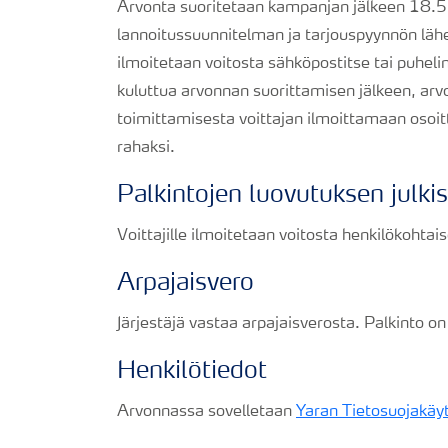
Arvonta suoritetaan kampanjan jälkeen 18.5
lannoitussuunnitelman ja tarjouspyynnön läh
ilmoitetaan voitosta sähköpostitse tai puhelim
kuluttua arvonnan suorittamisen jälkeen, arvo
toimittamisesta voittajan ilmoittamaan osoi
rahaksi.
Palkintojen luovutuksen julki
Voittajille ilmoitetaan voitosta henkilökohtais
Arpajaisvero
Järjestäjä vastaa arpajaisverosta. Palkinto on 
Henkilötiedot
Arvonnassa sovelletaan
Yaran Tietosuojakäy